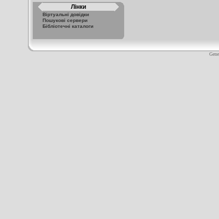
Лінки
Віртуальні довідки
Пошукові сервери
Бібліотечні каталоги
Gene