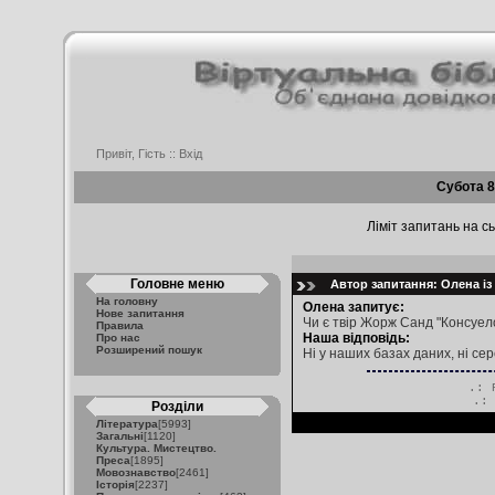
Привіт, Гість ::
Вхід
Субота 8
Ліміт запитань на сь
Головне меню
Автор запитання: Олена із 
На головну
Олена запитує:
Нове запитання
Чи є твір Жорж Санд "Консуело
Правила
Наша відповідь:
Про нас
Розширений пошук
Ні у наших базах даних, ні се
.: 
.
Розділи
Література
[5993]
Загальні
[1120]
Культура. Мистецтво.
Преса
[1895]
Мовознавство
[2461]
Історія
[2237]