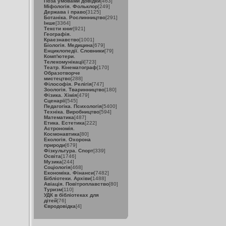
Поза умовами довідки
[463]
Міфологія. Фольклор
[249]
Держава і право
[3125]
Ботаніка. Рослинництво
[291]
Інше
[3364]
Тексти книг
[921]
Географія.
Краєзнавство
[1001]
Біологія. Медицина
[679]
Енциклопедії. Словники
[79]
Комп'ютери.
Телекомунікації
[723]
Театр. Кінематограф
[170]
Образотворче
мистецтво
[288]
Філософія. Релігія
[747]
Зоологія. Тваринництво
[180]
Фізика. Хімія
[479]
Сценарії
[545]
Педагогіка. Психологія
[5400]
Техніка. Виробництво
[594]
Математика
[487]
Етика. Естетика
[222]
Астрономія.
Космонавтика
[80]
Екологія. Охорона
природи
[679]
Фізкультура. Спорт
[339]
Освіта
[1746]
Музика
[244]
Соціологія
[468]
Економіка. Фінанси
[7482]
Бібліотеки. Архіви
[1488]
Авіація. Повітроплавство
[80]
Туризм
[110]
УДК в бібліотеках для
дітей
[76]
Євродовідка
[4]