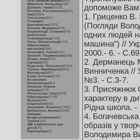
Поза умовами довідки
[463]
Міфологія. Фольклор
[249]
допоможе Вам
Держава і право
[3125]
Ботаніка. Рослинництво
[291]
1. Гриценко В. 
Інше
[3364]
Тексти книг
[921]
Географія.
(Погляди Воло
Краєзнавство
[1001]
Біологія. Медицина
[679]
Енциклопедії. Словники
[79]
одних людей н
Комп'ютери.
Телекомунікації
[723]
машина") // Укр
Театр. Кінематограф
[170]
Образотворче
мистецтво
[288]
2000.- 6. - С.69
Філософія. Релігія
[747]
Зоологія. Тваринництво
[180]
Фізика. Хімія
[479]
2. Дерманець
Сценарії
[545]
Педагогіка. Психологія
[5400]
Винниченка // 
Техніка. Виробництво
[594]
Математика
[487]
Етика. Естетика
[222]
№3. - С.3-7.
Астрономия.
Космонавтика
[80]
Экология. Охрана
3. Присяжнюк С
природы
[679]
Физкультура. Спорт
[339]
характеру в ди
Образование
[1746]
Музыка
[244]
Социология
[468]
Рідна школа. - 
Экономика. Финансы
[7482]
Библиотеки. Архивы
[1488]
4. Богачевська
Авиация.
Воздухоплавание
[80]
Туризм
[110]
образів у твор
УДК в библиотеках для
детей
[76]
Евросправка
[4]
Володимира Ви