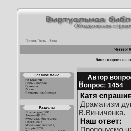
Привет, Гость ::
Вход
Четверг 6
Лимит вопросов на се
Главное меню
Автор вопрос
На главную
Новый вопрос
Вопрос: 1454
Правила
О нас
Расширенный поиск
Катя спрашив
Драматизм душ
Разделы
В.Виниченка.
Література
[5991]
Загальні
[1120]
Культура. Мистецтво.
Наш ответ:
Преса
[1895]
Мовознавство
[2461]
Пропонуємо на
Історія
[2237]