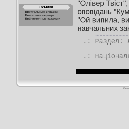
"Олівер Твіст",
Ссылки
оповідань "Кум
Виртуальные справки
Поисковые сервера
"Ой випила, ви
Библиотечные каталоги
навчальних закл
.: Раздел:
.:
Націонал
Gene