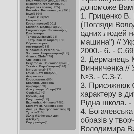
Поза умовами довідки
[463]
Міфологія. Фольклор
[249]
допоможе Вам
Держава і право
[3125]
Ботаніка. Рослинництво
[291]
1. Гриценко В. 
Інше
[3364]
Тексти книг
[921]
Географія.
(Погляди Воло
Краєзнавство
[1001]
Біологія. Медицина
[679]
Енциклопедії. Словники
[79]
одних людей н
Комп'ютери.
Телекомунікації
[723]
машина") // Укр
Театр. Кінематограф
[170]
Образотворче
мистецтво
[288]
2000.- 6. - С.69
Філософія. Релігія
[747]
Зоологія. Тваринництво
[180]
Фізика. Хімія
[479]
2. Дерманець
Сценарії
[545]
Педагогіка. Психологія
[5400]
Винниченка // 
Техніка. Виробництво
[594]
Математика
[487]
Етика. Естетика
[222]
№3. - С.3-7.
Астрономія.
Космонавтика
[80]
Екологія. Охорона
3. Присяжнюк С
природи
[679]
Фізкультура. Спорт
[339]
характеру в ди
Освіта
[1746]
Музика
[244]
Соціологія
[468]
Рідна школа. - 
Економіка. Фінанси
[7482]
Бібліотеки. Архіви
[1488]
4. Богачевська
Авіація. Повітроплавство
[80]
Туризм
[110]
УДК в бібліотеках для
образів у твор
дітей
[76]
Євродовідка
[4]
Володимира Ви