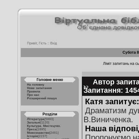
Привіт, Гість ::
Вхід
Субота 8
Ліміт запитань на сь
Головне меню
Автор запитан
На головну
Нове запитання
Запитання: 14
Правила
Про нас
Розширений пошук
Катя запитує
Драматизм душ
Розділи
В.Виниченка.
Література
[5993]
Загальні
[1120]
Культура. Мистецтво.
Наша відпові
Преса
[1895]
Мовознавство
[2461]
Пропонуємо на
Історія
[2237]