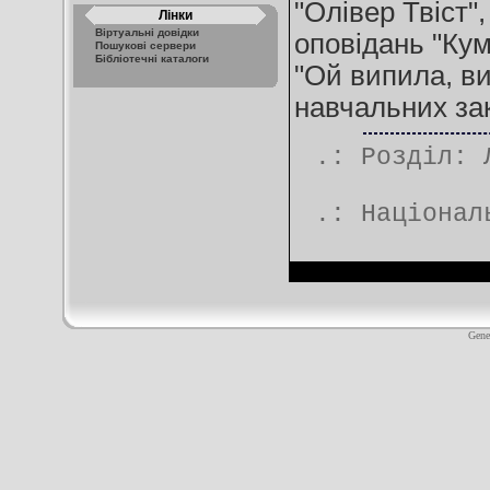
"Олівер Твіст",
Лінки
Віртуальні довідки
оповідань "Кум
Пошукові сервери
Бібліотечні каталоги
"Ой випила, ви
навчальних закл
.: Розділ:
.:
Націонал
Gene