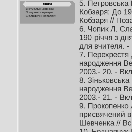
5. Петровська 
Лінки
Віртуальні довідки
Кобзаря: До 19
Пошукові сервери
Бібліотечні каталоги
Кобзаря // Поза
6. Чопик Л. Сл
190-річчя з дн
для вчителя. - 
7. Перехрестя 
народження Вел
2003.- 20. - Вкл
8. Зіньковська
народження Вел
2003.- 21. - Вкл
9. Прокопенко 
присвячений в
Шевченка // Все
10. Боднарчук Г