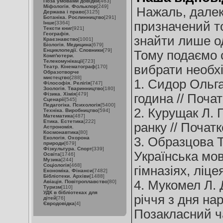
Поза умовами довідки
[463]
Міфологія. Фольклор
[249]
Нажаль, далек
Держава і право
[3125]
Ботаніка. Рослинництво
[291]
призначений т
Інше
[3364]
Тексти книг
[921]
Географія.
знайти лише од
Краєзнавство
[1001]
Біологія. Медицина
[679]
Енциклопедії. Словники
[79]
Тому подаємо 
Комп'ютери.
Телекомунікації
[723]
вибрати необх
Театр. Кінематограф
[170]
Образотворче
мистецтво
[288]
1. Сидор Ольга.
Філософія. Релігія
[747]
Зоологія. Тваринництво
[180]
Фізика. Хімія
[479]
година // Початк
Сценарії
[545]
Педагогіка. Психологія
[5400]
2. Курущак Л. 
Техніка. Виробництво
[594]
Математика
[487]
Етика. Естетика
[222]
ранку // Початко
Астрономія.
Космонавтика
[80]
Екологія. Охорона
3. Образцова Т
природи
[679]
Фізкультура. Спорт
[339]
Українська мов
Освіта
[1746]
Музика
[244]
Соціологія
[468]
гімназіях, ліцея
Економіка. Фінанси
[7482]
Бібліотеки. Архіви
[1488]
4. Мукомел Л. 
Авіація. Повітроплавство
[80]
Туризм
[110]
УДК в бібліотеках для
річчя з дня на
дітей
[76]
Євродовідка
[4]
Позакласний час