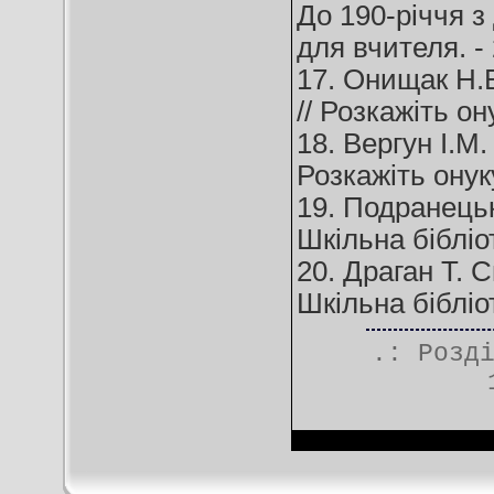
До 190-річчя з
для вчителя. - 
17. Онищак Н.Б
// Розкажіть ону
18. Вергун І.М
Розкажіть онуку.
19. Подранецьк
Шкільна бібліот
20. Драган Т. 
Шкільна бібліот
.: Розд