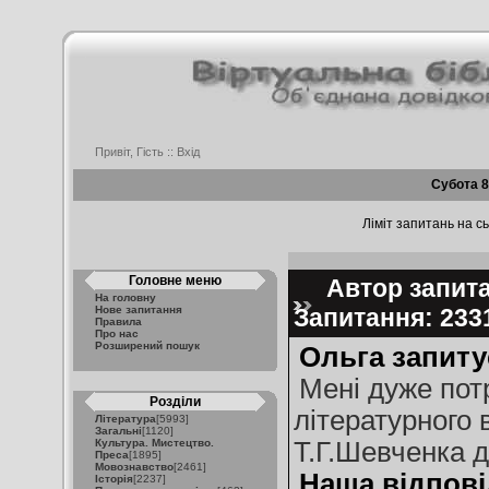
Привіт, Гість ::
Вхід
Субота 8
Ліміт запитань на сь
Головне меню
Автор запитан
На головну
Нове запитання
Запитання: 23
Правила
Про нас
Розширений пошук
Ольга запиту
Мені дуже потр
Розділи
літературного 
Література
[5993]
Загальні
[1120]
Культура. Мистецтво.
Т.Г.Шевченка д
Преса
[1895]
Мовознавство
[2461]
Наша відпові
Історія
[2237]