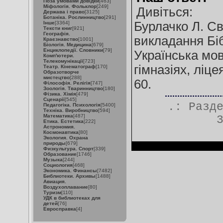
Поза умовами довідки
[463]
Міфологія. Фольклор
[249]
Дивіться:
Держава і право
[3125]
Ботаніка. Рослинництво
[291]
Бурлачко Л. С
Інше
[3364]
Тексти книг
[921]
Географія.
викладання Бібл
Краєзнавство
[1001]
Біологія. Медицина
[679]
Енциклопедії. Словники
[79]
Українська мов
Комп'ютери.
Телекомунікації
[723]
гімназіях, ліце
Театр. Кінематограф
[170]
Образотворче
мистецтво
[288]
60.
Філософія. Релігія
[747]
Зоологія. Тваринництво
[180]
Фізика. Хімія
[479]
Сценарії
[545]
.: Разд
Педагогіка. Психологія
[5400]
Техніка. Виробництво
[594]
Математика
[487]
Етика. Естетика
[222]
Астрономия.
Космонавтика
[80]
Экология. Охрана
природы
[679]
Физкультура. Спорт
[339]
Образование
[1746]
Музыка
[244]
Социология
[468]
Экономика. Финансы
[7482]
Библиотеки. Архивы
[1488]
Авиация.
Воздухоплавание
[80]
Туризм
[110]
УДК в библиотеках для
детей
[76]
Евросправка
[4]