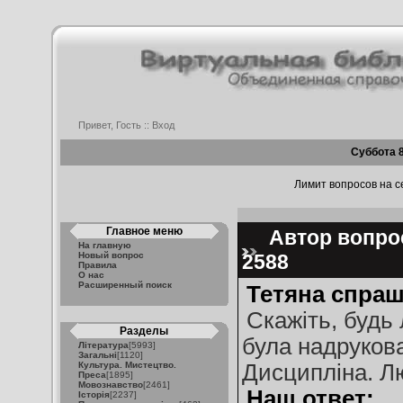
Привет, Гость ::
Вход
Суббота 8
Лимит вопросов на се
Главное меню
Автор вопрос
На главную
Новый вопрос
2588
Правила
О нас
Расширенный поиск
Тетяна спраш
Скажіть, будь 
Разделы
була надрукова
Література
[5993]
Загальні
[1120]
Культура. Мистецтво.
Дисципліна. Л
Преса
[1895]
Мовознавство
[2461]
Наш ответ:
Історія
[2237]