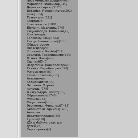
Поза умовами довідки
[463]
Міфологія. Фольклор
[249]
Держава і право
[3125]
Ботаніка. Рослинництво
[291]
Інше
[3364]
Тексти книг
[921]
Географія.
Краєзнавство
[1001]
Біологія. Медицина
[679]
Енциклопедії. Словники
[79]
Комп'ютери.
Телекомунікації
[723]
Театр. Кінематограф
[170]
Образотворче
мистецтво
[288]
Філософія. Релігія
[747]
Зоологія. Тваринництво
[180]
Фізика. Хімія
[479]
Сценарії
[545]
Педагогіка. Психологія
[5400]
Техніка. Виробництво
[594]
Математика
[487]
Етика. Естетика
[222]
Астрономия.
Космонавтика
[80]
Экология. Охрана
природы
[679]
Физкультура. Спорт
[339]
Образование
[1746]
Музыка
[244]
Социология
[468]
Экономика. Финансы
[7482]
Библиотеки. Архивы
[1488]
Авиация.
Воздухоплавание
[80]
Туризм
[110]
УДК в библиотеках для
детей
[76]
Евросправка
[4]