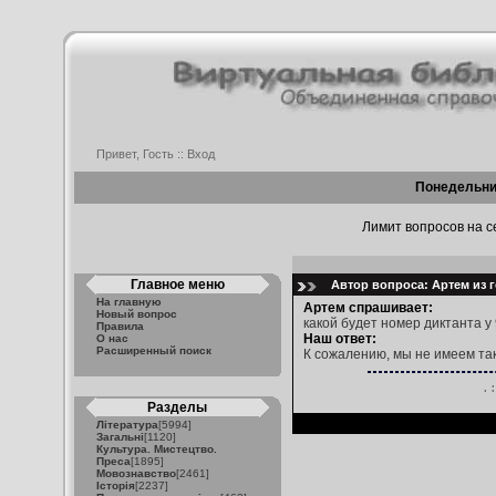
Привет, Гость ::
Вход
Понедельник
Лимит вопросов на се
Главное меню
Автор вопроса: Артем из г
На главную
Артем спрашивает:
Новый вопрос
какой будет номер диктанта у 
Правила
Наш ответ:
О нас
Расширенный поиск
К сожалению, мы не имеем та
.
Разделы
Література
[5994]
Загальні
[1120]
Культура. Мистецтво.
Преса
[1895]
Мовознавство
[2461]
Історія
[2237]