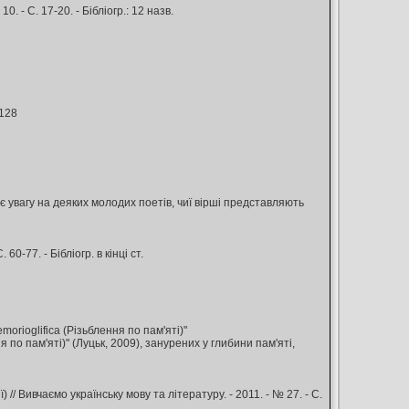
 - С. 17-20. - Бібліогр.: 12 назв.
-128
є увагу на деяких молодих поетів, чиї вірші представляють
60-77. - Бібліогр. в кінці ст.
emorioglifica (Різьблення по пам'яті)"
по пам'яті)" (Луцьк, 2009), занурених у глибини пам'яті,
// Вивчаємо українську мову та літературу. - 2011. - № 27. - С.