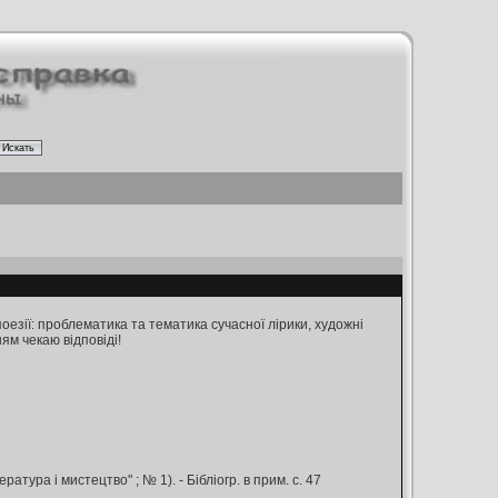
поезії: проблематика та тематика сучасної лірики, художні
ням чекаю відповіді!
ратура і мистецтво" ; № 1). - Бiблiогр. в прим. с. 47