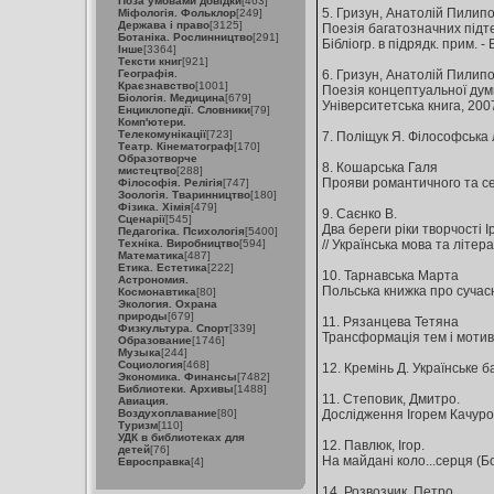
Поза умовами довідки
[463]
5. Гризун, Анатолій Пилипо
Міфологія. Фольклор
[249]
Держава і право
[3125]
Поезія багатозначних підтек
Ботаніка. Рослинництво
[291]
Бiблiогр. в пiдрядк. прим. - 
Інше
[3364]
Тексти книг
[921]
Географія.
6. Гризун, Анатолій Пилипо
Краєзнавство
[1001]
Поезія концептуальної думк
Біологія. Медицина
[679]
Університетська книга, 2007.
Енциклопедії. Словники
[79]
Комп'ютери.
Телекомунікації
[723]
7. Поліщук Я. Філософська лі
Театр. Кінематограф
[170]
Образотворче
8. Кошарська Галя
мистецтво
[288]
Прояви романтичного та секс
Філософія. Релігія
[747]
Зоологія. Тваринництво
[180]
Фізика. Хімія
[479]
9. Саєнко В.
Сценарії
[545]
Два береги ріки творчості І
Педагогіка. Психологія
[5400]
Техніка. Виробництво
[594]
// Українська мова та літерату
Математика
[487]
Етика. Естетика
[222]
10. Тарнавська Марта
Астрономия.
Польська книжка про сучасну 
Космонавтика
[80]
Экология. Охрана
природы
[679]
11. Рязанцева Тетяна
Физкультура. Спорт
[339]
Трансформація тем і мотивів
Образование
[1746]
Музыка
[244]
Социология
[468]
12. Кремінь Д. Українське ба
Экономика. Финансы
[7482]
Библиотеки. Архивы
[1488]
11. Степовик, Дмитро.
Авиация.
Воздухоплавание
[80]
Дослідження Ігорем Качуровсь
Туризм
[110]
УДК в библиотеках для
12. Павлюк, Ігор.
детей
[76]
На майдані коло...серця (Бол
Евросправка
[4]
14. Розвозчик, Петро.