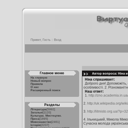
Привет, Гость ::
Вход
Главное меню
Автор вопроса: Ніна и
На главную
Ніна спрашивает:
Новый вопрос
Доброго дня! Допоможіть, б
Правила
О нас
особливості. 2. Різноманітн
Расширенный поиск
Наш ответ:
1.
http://zno.academia.in.
2.
http://uk.wikipedia.org/w
Разделы
Література
[5992]
3.
http://litmisto.org.ua/?p=3
Загальні
[1120]
Культура. Мистецтво.
Преса
[1895]
4. Ільницький, Микола Мик
Мовознавство
[2461]
Сучасна молода українська по
Історія
[2237]