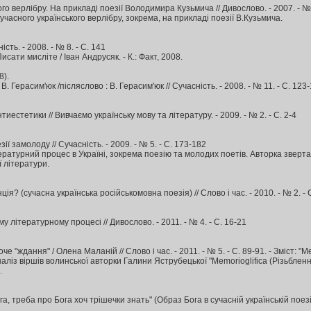
го верлібру. На прикладі поезії Володимира Кузьмича // Дивослово. - 2007. - № 10.
учасного українського верлібру, зокрема, на прикладі поезії В.Кузьмича.
сть. - 2008. - № 8. - С. 141
Писати мисліте / Іван Андрусяк. - К.: Факт, 2008.
8).
В. Герасим'юк /післяслово : В. Герасим'юк // Сучасність. - 2008. - № 11. - С. 123
тиестетики // Вивчаємо українську мову та літературу. - 2009. - № 2. - С. 2-4
ії замолоду // Сучасність. - 2009. - № 5. - С. 173-182
ратурний процес в Україні, зокрема поезію та молодих поетів. Авторка зверта
 літератури.
ія? (сучасна українська російськомовна поезія) // Слово і час. - 2010. - № 2. - С. 
у літературному процесі // Дивослово. - 2011. - № 4. - С. 16-21
че "ждання" / Олена Маланій // Слово і час. - 2011. - № 5. - С. 89-91. - Зміст: "M
із віршів волинської авторки Галини Яструбецької "Memorioglifica (Різьблення 
.
а, треба про Бога хоч трішечки знать" (Образ Бога в сучасній українській поезії) 