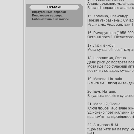
Аналіз сучасного українсько
Ссылки
В статті подається аналіз с
Виртуальные справки
Поисковые сервера
15. Хоменко, Олександр.
Библиотечные каталоги
Поезія увиразнень // Сучасні
Рец. на кн.: Андрусяк Іван. 
16. Римарук, Ігор (1958-200
Останні поезії : Післяслово 
17. Лисиченко Л.
Мова сучасної поезії: код ан
18. Шарговська, Олена.
Деякі риси до портрета поез
Мова йде про сучасний літе
поетичну складову сучасної
19. Мазепа, Наталія.
Білінгвізм. Епізод чи тенденц
20. Іщук, Наталя.
Візуальна поезія в сучасном
21. Маланій, Олена.
Ключі любові, або вічне жіно
Здійснено поетикальний анал
прапам'яті та підсвідомості
22. Антипова Л. М.
"Щоб зазіхати на пазуху Бог
8-11.