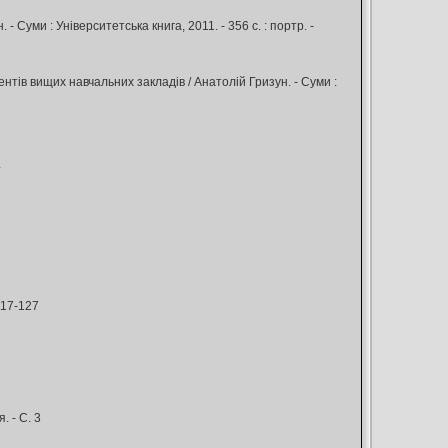
- Суми : Університетська книга, 2011. - 356 с. : портр. -
нтів вищих навчальних закладів / Анатолій Гризун. - Суми :
4
117-127
. - С. 3