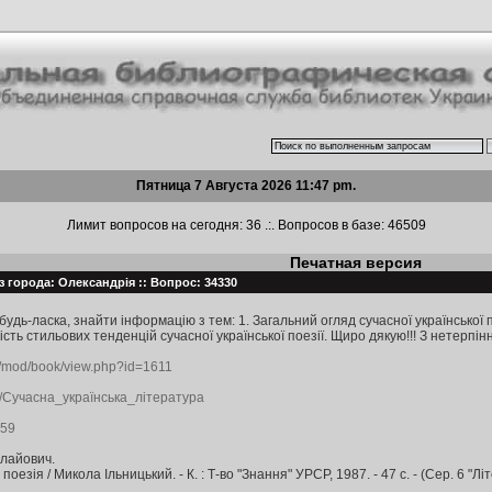
Пятница 7 Августа 2026 11:47 pm.
Лимит вопросов на сегодня: 36 .:. Вопросов в базе: 46509
Печатная версия
з города: Олександрія :: Вопрос: 34330
удь-ласка, знайти інформацію з тем: 1. Загальний огляд сучасної української 
ість стильових тенденцій сучасної української поезії. Щиро дякую!!! З нетерпін
ua/mod/book/view.php?id=1611
iki/Сучасна_українська_література
259
олайович.
езія / Микола Ільницький. - К. : Т-во "Знання" УРСР, 1987. - 47 с. - (Сер. 6 "Літе