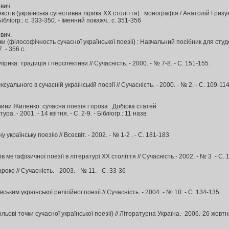
вич.
стів (українська сугестивна лірика ХХ століття) : монографія / Анатолій Гризун. 
Бібліогр.: с. 333-350. - Іменний покажч.: с. 351-356
вич.
и (філософічность сучасної української поезії) : Навчальний посібник для студе
 - 356 с.
рика: традиція і перспективи // Сучасність. - 2000. - № 7-8. - С. 151-155.
уального в сучасній українській поезії // Сучасність. - 2000. - № 2. - С. 109-11
рини Жиленко: сучасна поезія і проза : Добірка статей
ра. - 2001. - 14 квітня. - С. 2-9. - Бібліогр.: 11 назв.
українську поезію // Всесвіт. - 2002. - № 1-2 . - С. 181-183
 метафізичної поезії в літературі ХХ століття // Сучасність.- 2002. - № 3 .- С. 
роко // Сучасність. - 2003. - № 11. - С. 33-36
ким української релігійної поезії // Сучасність. - 2004. - № 10. - С. 134-135
ьові точки сучасної української поезії) // Літературна Україна.- 2006.-26 жовтня