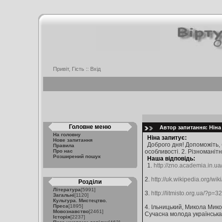
Привіт, Гість ::
Вхід
Головне меню
Автор запитання: Ніна 
На головну
Ніна запитує:
Нове запитання
Доброго дня! Допоможіть, б
Правила
Про нас
особливості. 2. Різноманітн
Розширений пошук
Наша відповідь:
1.
http://zno.academia.in.
2.
http://uk.wikipedia.org/w
Розділи
Література
[5991]
3.
http://litmisto.org.ua/?p=3
Загальні
[1120]
Культура. Мистецтво.
Преса
[1895]
4. Ільницький, Микола Мик
Мовознавство
[2461]
Сучасна молода українська по
Історія
[2237]