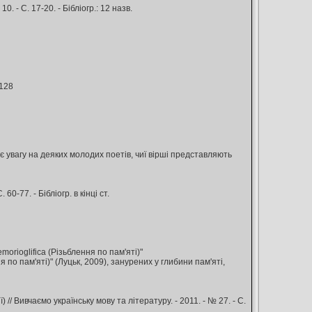
 - С. 17-20. - Бібліогр.: 12 назв.
-128
є увагу на деяких молодих поетів, чиї вірші представляють
60-77. - Бібліогр. в кінці ст.
emorioglifica (Різьблення по пам'яті)"
по пам'яті)" (Луцьк, 2009), занурених у глибини пам'яті,
// Вивчаємо українську мову та літературу. - 2011. - № 27. - С.