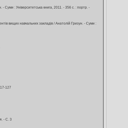
- Суми : Університетська книга, 2011. - 356 с. : портр. -
нтів вищих навчальних закладів / Анатолій Гризун. - Суми :
4
117-127
. - С. 3