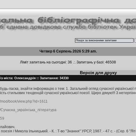
Четвер 6 Серпень 2026 5:29 am.
Ліміт запитань на сьогодні: 36 .:. Запитань у базі: 46508
Версія для друку
із міста: Олександрія :: Запитання: 34330
удь-ласка, знайти інформацію з тем: 1. Загальний огляд сучасної української 
ість стильових тенденцій сучасної української поезії. Щиро дякую!!! З нетерпін
ua/mod/book/view.php?id=1611
iki/Сучасна_українська_література
259
олайович.
езія / Микола Ільницький. - К. : Т-во "Знання" УРСР, 1987. - 47 с. - (Сер. 6 "Літе