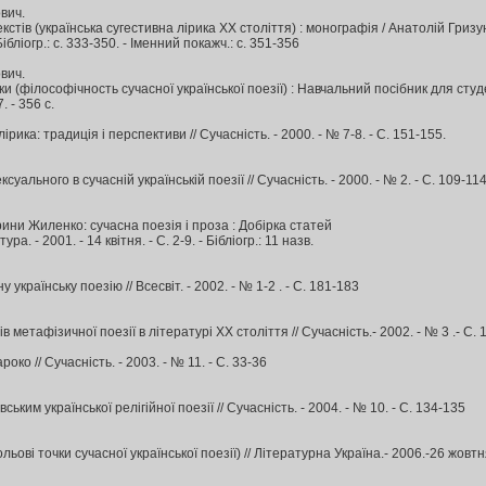
вич.
стів (українська сугестивна лірика ХХ століття) : монографія / Анатолій Гризун. 
Бібліогр.: с. 333-350. - Іменний покажч.: с. 351-356
вич.
и (філософічность сучасної української поезії) : Навчальний посібник для студе
 - 356 с.
рика: традиція і перспективи // Сучасність. - 2000. - № 7-8. - С. 151-155.
уального в сучасній українській поезії // Сучасність. - 2000. - № 2. - С. 109-11
рини Жиленко: сучасна поезія і проза : Добірка статей
ра. - 2001. - 14 квітня. - С. 2-9. - Бібліогр.: 11 назв.
українську поезію // Всесвіт. - 2002. - № 1-2 . - С. 181-183
 метафізичної поезії в літературі ХХ століття // Сучасність.- 2002. - № 3 .- С. 
роко // Сучасність. - 2003. - № 11. - С. 33-36
ким української релігійної поезії // Сучасність. - 2004. - № 10. - С. 134-135
ьові точки сучасної української поезії) // Літературна Україна.- 2006.-26 жовтня