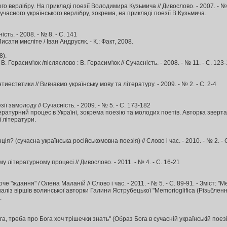
го верлібру. На прикладі поезії Володимира Кузьмича // Дивослово. - 2007. - № 10.
учасного українського верлібру, зокрема, на прикладі поезії В.Кузьмича.
сть. - 2008. - № 8. - С. 141
Писати мисліте / Іван Андрусяк. - К.: Факт, 2008.
8).
В. Герасим'юк /післяслово : В. Герасим'юк // Сучасність. - 2008. - № 11. - С. 123
тиестетики // Вивчаємо українську мову та літературу. - 2009. - № 2. - С. 2-4
ії замолоду // Сучасність. - 2009. - № 5. - С. 173-182
ратурний процес в Україні, зокрема поезію та молодих поетів. Авторка зверта
 літератури.
ія? (сучасна українська російськомовна поезія) // Слово і час. - 2010. - № 2. - С. 
у літературному процесі // Дивослово. - 2011. - № 4. - С. 16-21
че "ждання" / Олена Маланій // Слово і час. - 2011. - № 5. - С. 89-91. - Зміст: "M
із віршів волинської авторки Галини Яструбецької "Memorioglifica (Різьблення 
.
а, треба про Бога хоч трішечки знать" (Образ Бога в сучасній українській поезії) 