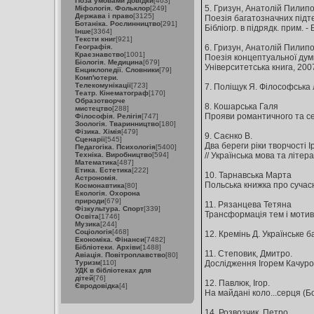
Поза умовами довідки
[463]
5. Гризун, Анатолій Пилипо
Міфологія. Фольклор
[249]
Держава і право
[3125]
Поезія багатозначних підтек
Ботаніка. Рослинництво
[291]
Бiблiогр. в пiдрядк. прим. - 
Інше
[3364]
Тексти книг
[921]
Географія.
6. Гризун, Анатолій Пилипо
Краєзнавство
[1001]
Поезія концептуальної думк
Біологія. Медицина
[679]
Університетська книга, 2007.
Енциклопедії. Словники
[79]
Комп'ютери.
Телекомунікації
[723]
7. Поліщук Я. Філософська лі
Театр. Кінематограф
[170]
Образотворче
8. Кошарська Галя
мистецтво
[288]
Прояви романтичного та секс
Філософія. Релігія
[747]
Зоологія. Тваринництво
[180]
Фізика. Хімія
[479]
9. Саєнко В.
Сценарії
[545]
Два береги ріки творчості І
Педагогіка. Психологія
[5400]
Техніка. Виробництво
[594]
// Українська мова та літерату
Математика
[487]
Етика. Естетика
[222]
10. Тарнавська Марта
Астрономія.
Польська книжка про сучасну 
Космонавтика
[80]
Екологія. Охорона
природи
[679]
11. Рязанцева Тетяна
Фізкультура. Спорт
[339]
Трансформація тем і мотивів
Освіта
[1746]
Музика
[244]
Соціологія
[468]
12. Кремінь Д. Українське ба
Економіка. Фінанси
[7482]
Бібліотеки. Архіви
[1488]
11. Степовик, Дмитро.
Авіація. Повітроплавство
[80]
Туризм
[110]
Дослідження Ігорем Качуровсь
УДК в бібліотеках для
дітей
[76]
12. Павлюк, Ігор.
Євродовідка
[4]
На майдані коло...серця (Бол
14. Розвозчик, Петро.