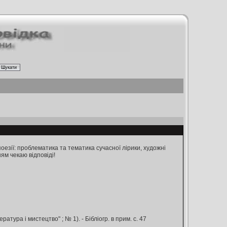
поезії: проблематика та тематика сучасної лірики, художні
ням чекаю відповіді!
ратура і мистецтво" ; № 1). - Бiблiогр. в прим. с. 47