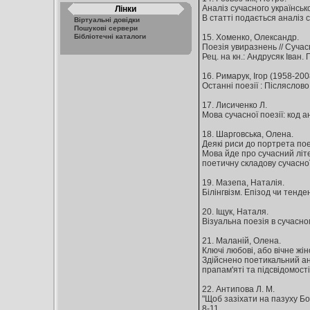
Аналіз сучасного українсько
Лінки
В статті подається аналіз с
Віртуальні довідки
Пошукові сервери
Бібліотечні каталоги
15. Хоменко, Олександр.
Поезія увиразнень // Сучасні
Рец. на кн.: Андрусяк Іван. 
16. Римарук, Ігор (1958-200
Останні поезії : Післяслово 
17. Лисиченко Л.
Мова сучасної поезії: код ан
18. Шарговська, Олена.
Деякі риси до портрета поез
Мова йде про сучасний літе
поетичну складову сучасної
19. Мазепа, Наталія.
Білінгвізм. Епізод чи тенденц
20. Іщук, Наталя.
Візуальна поезія в сучасном
21. Маланій, Олена.
Ключі любові, або вічне жіно
Здійснено поетикальний анал
прапам'яті та підсвідомості
22. Антипова Л. М.
"Щоб зазіхати на пазуху Бог
8-11.