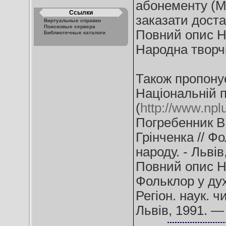
абонементу (МБ
Ссылки
заказати достав
Виртуальные справки
Поисковые сервера
Повний опис Н
Библиотечные каталоги
Народна творчіс
Також пропонує
Національній п
(
http://www.nplu
Погребенник В
Грінченка // Ф
народу. - Львів,
Повний опис Н
Фольклор у дух
Регіон. наук. ч
Львів, 1991. — 