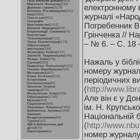
Поза умовами довідки
[463]
Міфологія. Фольклор
[249]
електронному в
Держава і право
[3125]
Ботаніка. Рослинництво
[291]
журналі «Народ
Інше
[3364]
Тексти книг
[921]
Географія.
Погребенник В.
Краєзнавство
[1001]
Біологія. Медицина
[679]
Енциклопедії. Словники
[79]
Грінченка // На
Комп'ютери.
Телекомунікації
[723]
– № 6. – С. 18 
Театр. Кінематограф
[170]
Образотворче
мистецтво
[288]
Філософія. Релігія
[747]
Зоологія. Тваринництво
[180]
Фізика. Хімія
[479]
Нажаль у біблі
Сценарії
[545]
Педагогіка. Психологія
[5400]
номеру журналу
Техніка. Виробництво
[594]
Математика
[487]
Етика. Естетика
[222]
періодичних в
Астрономия.
Космонавтика
[80]
Экология. Охрана
(
http://www.libr
природы
[679]
Физкультура. Спорт
[339]
Але він є у Дон
Образование
[1746]
Музыка
[244]
Социология
[468]
ім. Н. Крупсько
Экономика. Финансы
[7482]
Библиотеки. Архивы
[1488]
Національній б
Авиация.
Воздухоплавание
[80]
Туризм
[110]
(
http://www.nbu
УДК в библиотеках для
детей
[76]
Евросправка
[4]
номер журналу