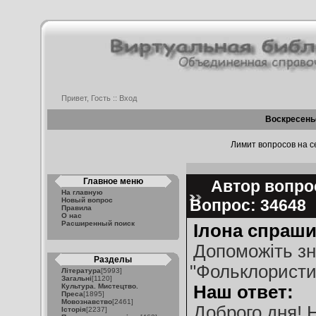
Привет, Гость ::
Вход
Воскресенье
Лимит вопросов на се
Главное меню
Автор вопрос
На главную
Новый вопрос
Вопрос: 34648
Правила
О нас
Расширенный поиск
Iлона спраши
Допоможiть зн
Разделы
"Фольклористич
Література
[5993]
Загальні
[1120]
Культура. Мистецтво.
Наш ответ:
Преса
[1895]
Мовознавство
[2461]
Доброго дня! 
Історія
[2237]