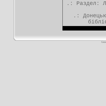
.: Раздел:
.:
Донець
біблі
Gene