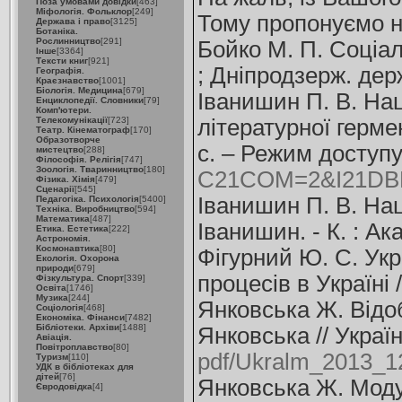
Поза умовами довідки
[463]
Міфологія. Фольклор
[249]
Тому пропонуємо н
Держава і право
[3125]
Ботаніка.
Рослинництво
[291]
Бойко М. П. Соціал
Інше
[3364]
Тексти книг
[921]
; Дніпродзерж. держ
Географія.
Краєзнавство
[1001]
Біологія. Медицина
[679]
Іванишин П. В. Нац
Енциклопедії. Словники
[79]
Комп'ютери.
Телекомунікації
[723]
літературної гермен
Театр. Кінематограф
[170]
Образотворче
c. – Режим доступ
мистецтво
[288]
Філософія. Релігія
[747]
Зоологія. Тваринництво
[180]
C21COM=2&I21DBN
Фізика. Хімія
[479]
Сценарії
[545]
Іванишин П. В. Нац
Педагогіка. Психологія
[5400]
Техніка. Виробництво
[594]
Математика
[487]
Іванишин. - К. : Ак
Етика. Естетика
[222]
Астрономія.
Космонавтика
[80]
Фігурний Ю. С. Укр
Екологія. Охорона
природи
[679]
процесів в Україні /
Фізкультура. Спорт
[339]
Освіта
[1746]
Музика
[244]
Янковська Ж. Відоб
Соціологія
[468]
Економіка. Фінанси
[7482]
Бібліотеки. Архіви
[1488]
Янковська // Україн
Авіація.
Повітроплавство
[80]
pdf/Ukralm_2013_1
Туризм
[110]
УДК в бібліотеках для
дітей
[76]
Янковська Ж. Моду
Євродовідка
[4]