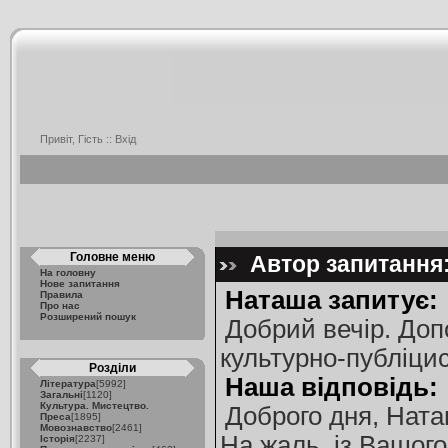
Привіт, Гість ::
Вхід
Головне меню
Автор запитання:
На головну
Нове запитання
Наташа запитує:
Правила
Про нас
Розширений пошук
Добрий вечір. Доп
культурно-публіцис
Розділи
Наша відповідь:
Література
[5992]
Загальні
[1120]
Культура. Мистецтво.
Доброго дня, Ната
Преса
[1895]
Мовознавство
[2461]
На жаль, із Вашого
Історія
[2237]