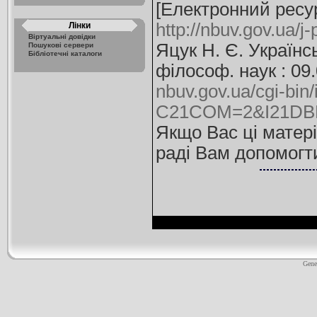
[Електронний ресурс
http://nbuv.gov.ua/
Лінки
Віртуальні довідки
Яцук Н. Є. Українс
Пошукові сервери
Бібліотечні каталоги
філософ. наук : 09.
nbuv.gov.ua/cgi-bin/
C21COM=2&I21DBN
Якщо Вас ці матері
раді Вам допомогт
Gene