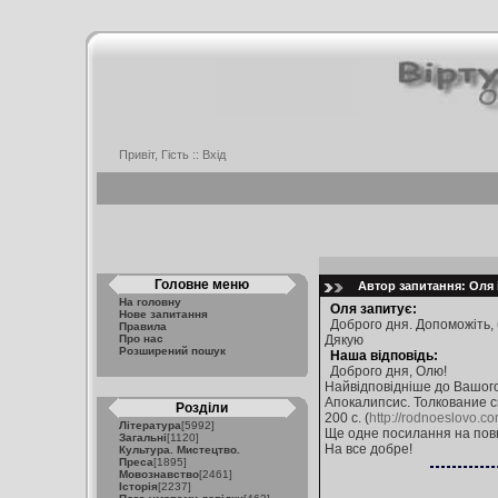
Привіт, Гість ::
Вхід
Головне меню
Автор запитання: Оля і
На головну
Оля запитує:
Нове запитання
Доброго дня. Допоможіть, 
Правила
Про нас
Дякую
Розширений пошук
Наша відповідь:
Доброго дня, Олю!
Найвідповідніше до Вашого
Апокалипсис. Толкование с
Розділи
200 с. (
http://rodnoeslovo.c
Література
[5992]
Ще одне посилання на повн
Загальні
[1120]
На все добре!
Культура. Мистецтво.
Преса
[1895]
Мовознавство
[2461]
Історія
[2237]