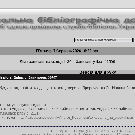
П`ятниця 7 Серпень 2026 10:32 pm.
Ліміт запитань на сьогодні: 36 .:. Запитань у базі: 46509
Версія для друку
з міста: Дніпр. :: Запитання: 36747
будь ласка, знайти вихідні дані такого джерела: Пророчество Св. Иоанна Бого
 запиту наступне видання:
вятого Андрея, архиепископа Кесарийского / Святитель Андрей Кесарийский. 
om.ua/shop.php?id=2111
)
ий текст -
http://azbyka.ru/otechnik/Andrej_Kesarijskij/tolkovanie_na_apokalipsis
.: Розділ:
Література
:: 27.04.2015 16.33
.:
Центральна бібліотека ім. М.Л.Кропивницького ЦБС для д