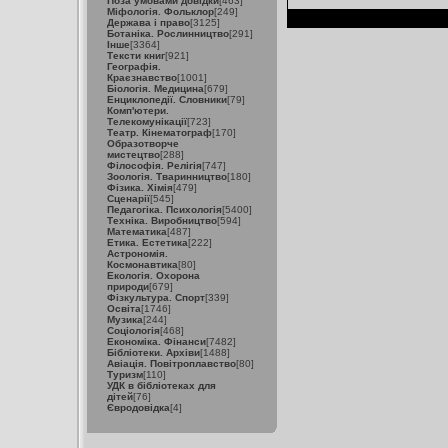
Поза умовами довідки
[463]
Міфологія. Фольклор
[249]
Держава і право
[3125]
Ботаніка. Рослинництво
[291]
Інше
[3364]
Тексти книг
[921]
Географія.
Краєзнавство
[1001]
Біологія. Медицина
[679]
Енциклопедії. Словники
[79]
Комп'ютери.
Телекомунікації
[723]
Театр. Кінематограф
[170]
Образотворче
мистецтво
[288]
Філософія. Релігія
[747]
Зоологія. Тваринництво
[180]
Фізика. Хімія
[479]
Сценарії
[545]
Педагогіка. Психологія
[5400]
Техніка. Виробництво
[594]
Математика
[487]
Етика. Естетика
[222]
Астрономія.
Космонавтика
[80]
Екологія. Охорона
природи
[679]
Фізкультура. Спорт
[339]
Освіта
[1746]
Музика
[244]
Соціологія
[468]
Економіка. Фінанси
[7482]
Бібліотеки. Архіви
[1488]
Авіація. Повітроплавство
[80]
Туризм
[110]
УДК в бібліотеках для
дітей
[76]
Євродовідка
[4]