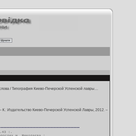
слова / Типография Киево-Печерской Успенской лавры....
– К.: Издательство Киево-Печерской Успенской Лавры, 2012. –
.43 :.
орослих м. Миколаєва
:.