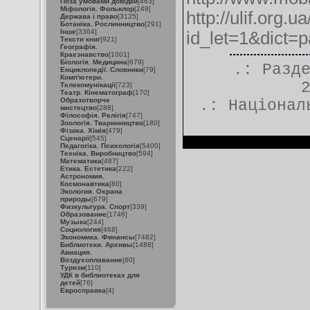
Поза умовами довідки
[463]
Міфологія. Фольклор
[249]
http://ulif.org.u
Держава і право
[3125]
Ботаніка. Рослинництво
[291]
Інше
[3364]
id_let=1&dict=
Тексти книг
[921]
Географія.
Краєзнавство
[1001]
Біологія. Медицина
[679]
.: Разд
Енциклопедії. Словники
[79]
Комп'ютери.
Телекомунікації
[723]
Театр. Кінематограф
[170]
Образотворче
.:
Націонал
мистецтво
[288]
Філософія. Релігія
[747]
Зоологія. Тваринництво
[180]
Фізика. Хімія
[479]
Сценарії
[545]
Педагогіка. Психологія
[5400]
Техніка. Виробництво
[594]
Математика
[487]
Етика. Естетика
[222]
Астрономия.
Космонавтика
[80]
Экология. Охрана
природы
[679]
Физкультура. Спорт
[339]
Образование
[1746]
Музыка
[244]
Социология
[468]
Экономика. Финансы
[7482]
Библиотеки. Архивы
[1488]
Авиация.
Воздухоплавание
[80]
Туризм
[110]
УДК в библиотеках для
детей
[76]
Евросправка
[4]