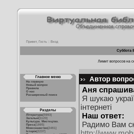
Привет, Гость ::
Вход
Суббота 8
Лимит вопросов на се
Главное меню
Автор вопрос
На главную
Новый вопрос
Аня спрашив
Правила
О нас
Расширенный поиск
Я шукаю украї
інтернеті
Разделы
Наш ответ:
Література
[5993]
Загальні
[1120]
Культура. Мистецтво.
Радимо Вам с
Преса
[1895]
Мовознавство
[2461]
http://www.moba
Історія
[2237]