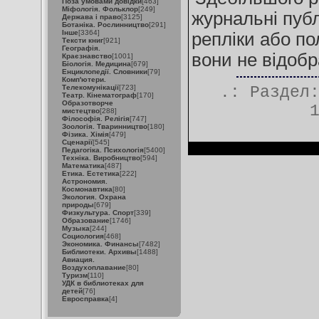
Поза умовами довідки
[463]
Міфологія. Фольклор
[249]
журнальні публ
Держава і право
[3125]
Ботаніка. Рослинництво
[291]
Інше
[3364]
репліки або по
Тексти книг
[921]
Географія.
вони не відоб
Краєзнавство
[1001]
Біологія. Медицина
[679]
Енциклопедії. Словники
[79]
Комп'ютери.
Телекомунікації
[723]
.: Раздел
Театр. Кінематограф
[170]
Образотворче
мистецтво
[288]
Філософія. Релігія
[747]
Зоологія. Тваринництво
[180]
Фізика. Хімія
[479]
Сценарії
[545]
Педагогіка. Психологія
[5400]
Техніка. Виробництво
[594]
Математика
[487]
Етика. Естетика
[222]
Астрономия.
Космонавтика
[80]
Экология. Охрана
природы
[679]
Физкультура. Спорт
[339]
Образование
[1746]
Музыка
[244]
Социология
[468]
Экономика. Финансы
[7482]
Библиотеки. Архивы
[1488]
Авиация.
Воздухоплавание
[80]
Туризм
[110]
УДК в библиотеках для
детей
[76]
Евросправка
[4]