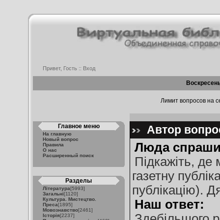
Привет, Гость ::
Вход
Воскресень
Лимит вопросов на се
Главное меню
Автор вопрос
На главную
Новый вопрос
Люда спраши
Правила
О нас
Расширенный поиск
Підкажіть, де
газетну публік
Разделы
публікацію). Д
Література
[5993]
Загальні
[1120]
Культура. Мистецтво.
Наш ответ:
Преса
[1895]
Мовознавство
[2461]
Здебільшого р
Історія
[2237]