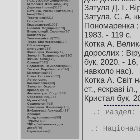
Поза умовами довідки
[463]
Міфологія. Фольклор
[249]
Затула Д. Г. Вір
Держава і право
[3125]
Ботаніка. Рослинництво
[291]
Затула, С. А. к
Інше
[3364]
Тексти книг
[921]
Географія.
Пономаренка ; х
Краєзнавство
[1001]
Біологія. Медицина
[679]
Енциклопедії. Словники
[79]
1983. - 119 с.
Комп'ютери.
Телекомунікації
[723]
Котка А. Велик
Театр. Кінематограф
[170]
Образотворче
мистецтво
[288]
дорослих : Віру
Філософія. Релігія
[747]
Зоологія. Тваринництво
[180]
Фізика. Хімія
[479]
бук, 2020. - 16,
Сценарії
[545]
Педагогіка. Психологія
[5400]
навколо нас).
Техніка. Виробництво
[594]
Математика
[487]
Етика. Естетика
[222]
Котка А. Світ н
Астрономия.
Космонавтика
[80]
Экология. Охрана
ст., яскраві іл.
природы
[679]
Физкультура. Спорт
[339]
Кристал бук, 202
Образование
[1746]
Музыка
[244]
Социология
[468]
Экономика. Финансы
[7482]
.: Раздел
Библиотеки. Архивы
[1488]
Авиация.
Воздухоплавание
[80]
Туризм
[110]
УДК в библиотеках для
.:
Націонал
детей
[76]
Евросправка
[4]