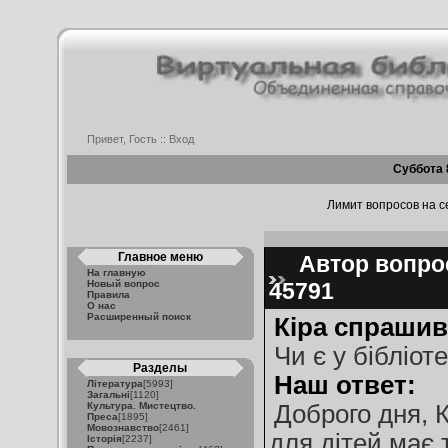
Привет, Гость ::
Вход
Суббота 
Лимит вопросов на се
Главное меню
Автор вопрос
На главную
Новый вопрос
45791
Правила
О нас
Расширенный поиск
Кіра спрашив
Чи є у бібліот
Разделы
Наш ответ:
Література
[5993]
Загальні
[1120]
Культура. Мистецтво.
Доброго дня, К
Преса
[1895]
Мовознавство
[2461]
для дітей має 
Історія
[2237]