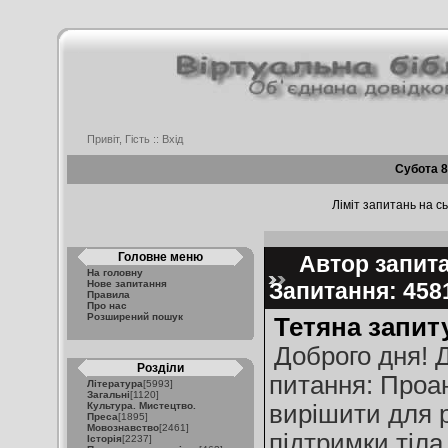
Привіт, Гість ::
Вхід
Субота 8
Ліміт запитань на сь
Головне меню
Автор запитан
На головну
Нове запитання
Запитання: 45
Правила
Про нас
Розширений пошук
Тетяна запит
Доброго дня! 
Розділи
питання: Проан
Література
[5993]
Загальні
[1120]
Культура. Мистецтво.
вирішити для р
Преса
[1895]
Мовознавство
[2461]
підтримки тіла
Історія
[2237]