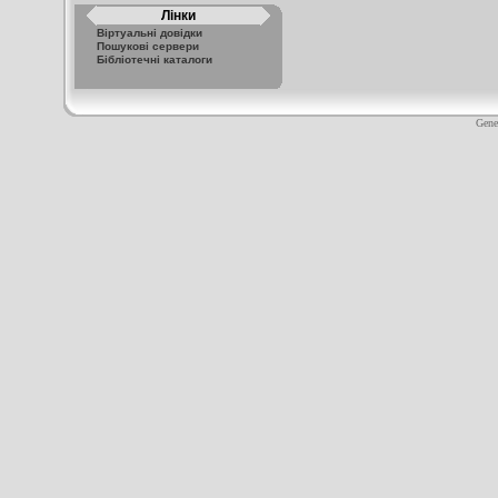
Лінки
Віртуальні довідки
Пошукові сервери
Бібліотечні каталоги
Gene