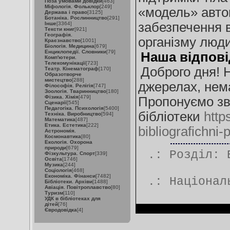
Поза умовами довідки
[463]
Міфологія. Фольклор
[249]
«модель» авто
Держава і право
[3125]
Ботаніка. Рослинництво
[291]
забезпечення 
Інше
[3364]
Тексти книг
[921]
Географія.
організму люд
Краєзнавство
[1001]
Біологія. Медицина
[679]
Енциклопедії. Словники
[79]
Наша відпові
Комп'ютери.
Телекомунікації
[723]
Доброго дня! 
Театр. Кінематограф
[170]
Образотворче
мистецтво
[288]
джерелах, нема
Філософія. Релігія
[747]
Зоологія. Тваринництво
[180]
Фізика. Хімія
[479]
Пропонуємо зв
Сценарії
[545]
Педагогіка. Психологія
[5400]
бібліотеки
http
Техніка. Виробництво
[594]
Математика
[487]
Етика. Естетика
[222]
bibliografichni-
Астрономія.
Космонавтика
[80]
Екологія. Охорона
природи
[679]
.: Розділ:
Фізкультура. Спорт
[339]
Освіта
[1746]
Музика
[244]
Соціологія
[468]
Економіка. Фінанси
[7482]
.:
Націонал
Бібліотеки. Архіви
[1488]
Авіація. Повітроплавство
[80]
Туризм
[110]
УДК в бібліотеках для
дітей
[76]
Євродовідка
[4]