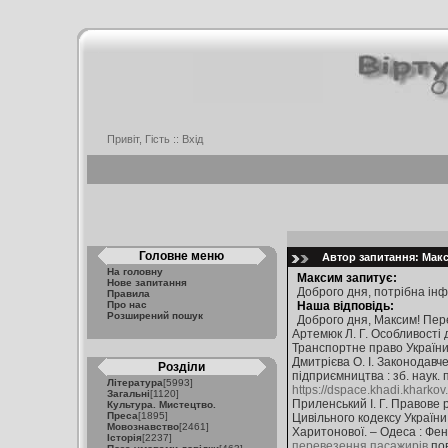
Привіт, Гість ::
Вхід
Головне меню
Автор запитання: Макси
На головну
Максим запитує:
Нове запитання
Доброго дня, потрібна ін
Правила
Про нас
Наша відповідь:
Розширений пошук
Доброго дня, Максим! Пер
Артемюк Л. Г. Особливості д
Транспортне право України : н
Дмитрієва О. І. Законодавч
Розділи
підприємництва : зб. наук. п
Література
[5993]
https://dspace.khadi.khark
Загальні
[1120]
Приленський І. Г. Правове 
Культура. Мистецтво.
Преса
[1895]
Цивільного кодексу України :
Мовознавство
[2461]
Харитонової. – Одеса : Фені
Історія
[2237]
перевезення пасажирів
пов