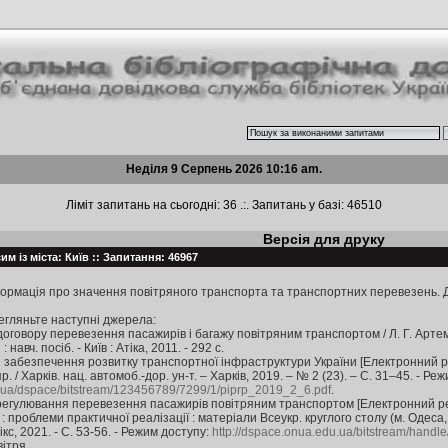
Неділя 9 Серпень 2026 10:16 am.
Ліміт запитань на сьогодні: 36 .:. Запитань у базі: 46510
Версія для друку
м із міста: Київ :: Запитання: 46967
формація про значення повітряного транспорта та транспортних перевезень. 
егляньте наступні джерела:
оговору перевезення пасажирів і багажу повітряним транспортом / Л. Г. Артемюк 
авч. посіб. - Київ : Атіка, 2011. - 292 с.
е забезпечення розвитку транспортної інфраструктури України [Електронний рес
р. / Харків. нац. автомоб.-дор. ун-т. – Харків, 2019. – № 2 (23). – С. 31–45. - Ре
ov.ua/dspace/bitstream/123456789/7299/1/piprp_2019_2_6.pdf
.
регулювання перевезення пасажирів повітряним транспортом [Електронний ресу
 проблеми практичної реалізації : матеріали Всеукр. круглого столу (м. Одеса, 25
кс, 2021. - С. 53-56. - Режим доступу:
http://dspace.onua.edu.ua/bitstream/hand
ітря.