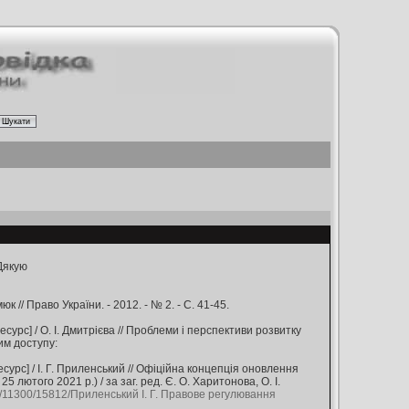
Дякую
// Право України. - 2012. - № 2. - С. 41-45.
урс] / О. І. Дмитрієва // Проблеми і перспективи розвитку
жим доступу:
рс] / І. Г. Приленський // Офіційна концепція оновлення
 лютого 2021 р.) / за заг. ред. Є. О. Харитонова, О. І.
le/11300/15812/Приленський І. Г. Правове регулювання