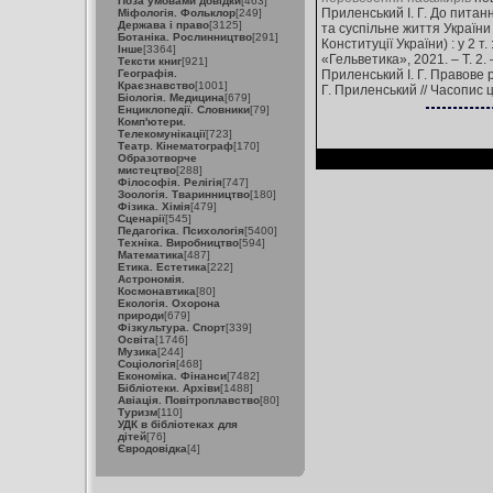
Поза умовами довідки
[463]
Приленський І. Г. До питан
Міфологія. Фольклор
[249]
Держава і право
[3125]
та суспільне життя України
Ботаніка. Рослинництво
[291]
Конституції України) : у 2 т
Інше
[3364]
«Гельветика», 2021. – Т. 2.
Тексти книг
[921]
Географія.
Приленський І. Г. Правове 
Краєзнавство
[1001]
Г. Приленський // Часопис ци
Біологія. Медицина
[679]
Енциклопедії. Словники
[79]
Комп'ютери.
Телекомунікації
[723]
Театр. Кінематограф
[170]
Образотворче
мистецтво
[288]
Філософія. Релігія
[747]
Зоологія. Тваринництво
[180]
Фізика. Хімія
[479]
Сценарії
[545]
Педагогіка. Психологія
[5400]
Техніка. Виробництво
[594]
Математика
[487]
Етика. Естетика
[222]
Астрономія.
Космонавтика
[80]
Екологія. Охорона
природи
[679]
Фізкультура. Спорт
[339]
Освіта
[1746]
Музика
[244]
Соціологія
[468]
Економіка. Фінанси
[7482]
Бібліотеки. Архіви
[1488]
Авіація. Повітроплавство
[80]
Туризм
[110]
УДК в бібліотеках для
дітей
[76]
Євродовідка
[4]