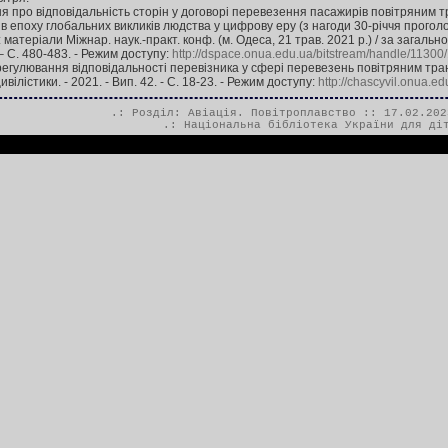
ня про відповідальність сторін у договорі перевезення пасажирів повітряним тр
 в епоху глобальних викликів людства у цифрову еру (з нагоди 30-річчя прого
. : матеріали Міжнар. наук.-практ. конф. (м. Одеса, 21 трав. 2021 р.) / за загал
 – С. 480-483. - Режим доступу:
http://dspace.onua.edu.ua/bitstream/handle/1130
регулювання відповідальності перевізника у сфері перевезень повітряним тран
вілістики. - 2021. - Вип. 42. - С. 18-23. - Режим доступу:
http://chascyvil.onua.e
.: Розділ:
Авіація. Повітроплавство
:: 17.02.202
.:
Національна бібліотека України для ді