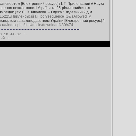
анспортом [Електронний ресурс] / І. Г. Приленський // Наука
лошення незалежності України та 25-річчя прийняття
ьною редакцією С. В. Ківалова. – Одеса : Видавничий дім
0/15225/Приленський І.Г..pdf?sequence=1&isAllowed=y
.
спортом за законодавством України [Електронний ресурс] / І.
du.ua/index.php/chc/article/download/430/474
.
3 10.44.37 :.
тей
:.