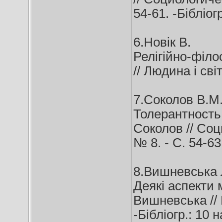
54-61. -Бібліогр
6.Новік В.
Релігійно-філо
// Людина і світ
7.Соколов В.М
Толерантность:
Соколов // Соц
№ 8. - С. 54-63
8.Вишневська 
Деякі аспекти 
Вишневська // Р
-Бібліогр.: 10 н