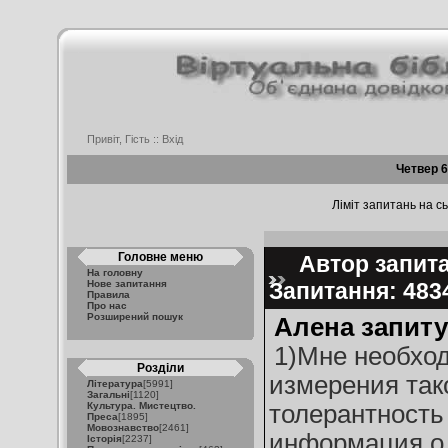
Привіт, Гість ::
Вхід
Четвер 6
Ліміт запитань на сь
Головне меню
Автор запита
На головну
Нове запитання
Запитання: 48
Правила
Про нас
Розширений пошук
Алена запиту
1)Мне необхо
Розділи
измерения тако
Література
[5991]
Загальні
[1120]
Культура. Мистецтво.
толерантность
Преса
[1895]
Мовознавство
[2461]
информация о 
Історія
[2237]