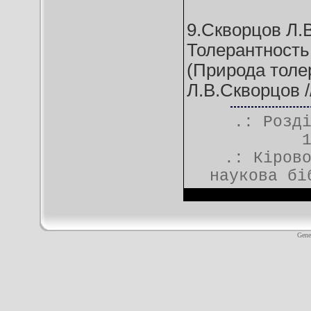
9.Скворцов Л.В
Толерантность
(Природа толер
Л.В.Скворцов //
.: Розд
.:
Кіров
наукова бі
Gene