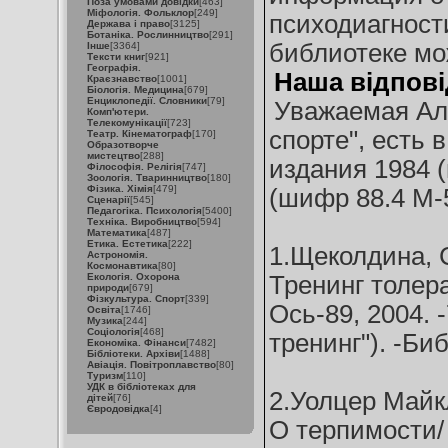
Поза умовами довідки
[463]
Міфологія. Фольклор
[249]
психодиагности
Держава і право
[3125]
Ботаніка. Рослинництво
[291]
библиотеке мо
Інше
[3364]
Тексти книг
[921]
Географія.
Наша відпові
Краєзнавство
[1001]
Біологія. Медицина
[679]
Енциклопедії. Словники
[79]
Уважаемая Але
Комп'ютери.
Телекомунікації
[723]
спорте", есть
Театр. Кінематограф
[170]
Образотворче
мистецтво
[288]
издания 1984 (
Філософія. Релігія
[747]
Зоологія. Тваринництво
[180]
Фізика. Хімія
[479]
(шифр 88.4 М-
Сценарії
[545]
Педагогіка. Психологія
[5400]
Техніка. Виробництво
[594]
Математика
[487]
Етика. Естетика
[222]
1.Щеколдина, 
Астрономія.
Космонавтика
[80]
Екологія. Охорона
Тренинг толера
природи
[679]
Фізкультура. Спорт
[339]
Ось-89, 2004. -
Освіта
[1746]
Музика
[244]
Соціологія
[468]
тренинг"). -Биб
Економіка. Фінанси
[7482]
Бібліотеки. Архіви
[1488]
Авіація. Повітроплавство
[80]
Туризм
[110]
УДК в бібліотеках для
2.Уолцер Майк
дітей
[76]
Євродовідка
[4]
О терпимости/