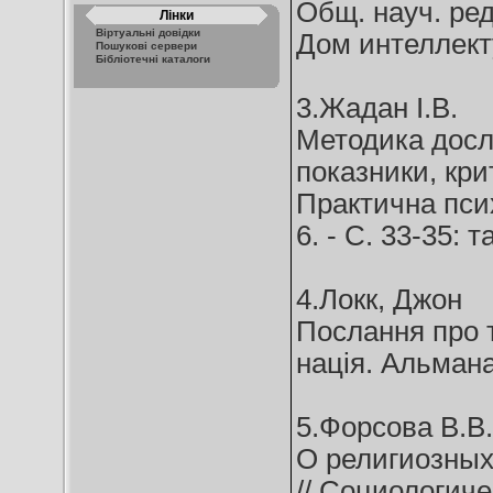
Общ. науч. ред
Лінки
Віртуальні довідки
Дом интеллекту
Пошукові сервери
Бібліотечні каталоги
3.Жадан І.В.
Методика дослі
показники, крит
Практична псих
6. - С. 33-35: т
4.Локк, Джон
Послання про т
нація. Альмана
5.Форсова В.В.
О религиозных
// Социологиче