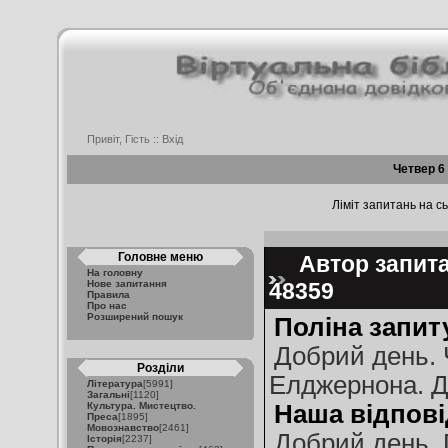
Привіт, Гість ::
Вхід
Четвер 6
Ліміт запитань на сь
Головне меню
Автор запитан
На головну
Нове запитання
48359
Правила
Про нас
Розширений пошук
Поліна запит
Добрий день. Ч
Розділи
Елджернона. Д
Література
[5991]
Загальні
[1120]
Культура. Мистецтво.
Наша відпові
Преса
[1895]
Мовознавство
[2461]
Добрий день, 
Історія
[2237]