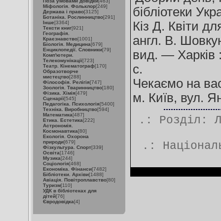
Поза умовами довідки
[463]
Міфологія. Фольклор
[249]
бібліотеки Укра
Держава і право
[3125]
Ботаніка. Рослинництво
[291]
Кіз Д. Квіти дл
Інше
[3364]
Тексти книг
[921]
Географія.
англ. В. Шовку
Краєзнавство
[1001]
Біологія. Медицина
[679]
Енциклопедії. Словники
[79]
вид. — Харків 
Комп'ютери.
Телекомунікації
[723]
с.
Театр. Кінематограф
[170]
Образотворче
мистецтво
[288]
Чекаємо на вас
Філософія. Релігія
[747]
Зоологія. Тваринництво
[180]
Фізика. Хімія
[479]
м. Київ, вул. Я
Сценарії
[545]
Педагогіка. Психологія
[5400]
Техніка. Виробництво
[594]
Математика
[487]
.: Розділ:
Етика. Естетика
[222]
Астрономія.
Космонавтика
[80]
Екологія. Охорона
природи
[679]
.:
Націонал
Фізкультура. Спорт
[339]
Освіта
[1746]
Музика
[244]
Соціологія
[468]
Економіка. Фінанси
[7482]
Бібліотеки. Архіви
[1488]
Авіація. Повітроплавство
[80]
Туризм
[110]
УДК в бібліотеках для
дітей
[76]
Євродовідка
[4]