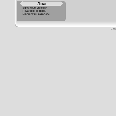
Лінки
Віртуальні довідки
Пошукові сервери
Бібліотечні каталоги
Gene