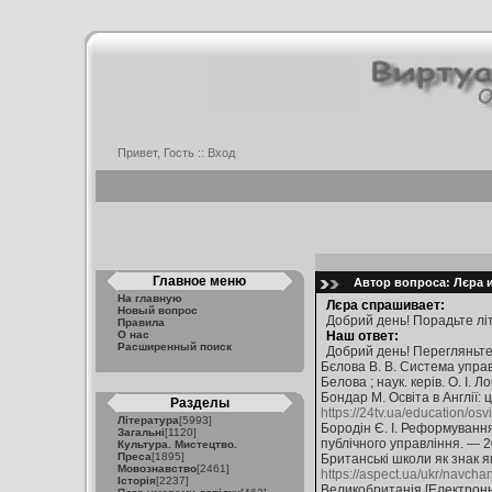
Привет, Гость ::
Вход
Главное меню
Автор вопроса: Лєра и
На главную
Лєра спрашивает:
Новый вопрос
Добрий день! Порадьте літ
Правила
О нас
Наш ответ:
Расширенный поиск
Добрий день! Перегляньте
Бєлова В. В. Система управлі
Белова ; наук. керів. О. І.
Бондар М. Освіта в Англії: 
Разделы
https://24tv.ua/education/os
Література
[5993]
Бородін Є. І. Реформування 
Загальні
[1120]
публічного управління. — 2
Культура. Мистецтво.
Преса
[1895]
Британські школи як знак як
Мовознавство
[2461]
https://aspect.ua/ukr/navcha
Історія
[2237]
Великобританія [Електронний