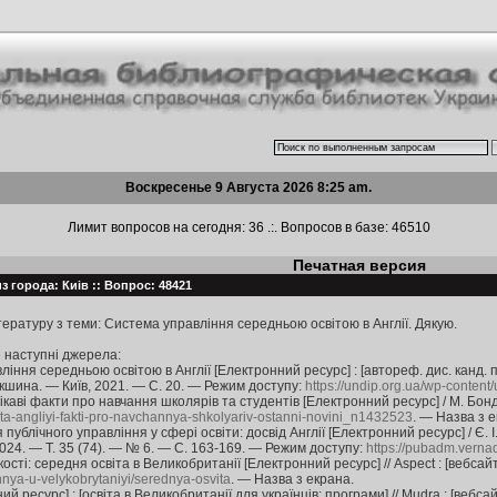
Воскресенье 9 Августа 2026 8:25 am.
Лимит вопросов на сегодня: 36 .:. Вопросов в базе: 46510
Печатная версия
з города: Киів :: Вопрос: 48421
ературу з теми: Система управління середньою освітою в Англії. Дякую.
 наступні джерела:
ння середньою освітою в Англії [Електронний ресурс] : [автореф. дис. канд. пед. 
 Локшина. — Київ, 2021. — С. 20. — Режим доступу:
https://undip.org.ua/wp-content
цікаві факти про навчання школярів та студентів [Електронний ресурс] / М. Бонд
vita-angliyi-fakti-pro-navchannya-shkolyariv-ostanni-novini_n1432523
. — Назва з е
публічного управління у сфері освіти: досвід Англії [Електронний ресурс] / Є. І.
024. — Т. 35 (74). — № 6. — С. 163-169. — Режим доступу:
https://pubadm.verna
ості: середня освіта в Великобританії [Електронний ресурс] // Aspect : [вебсай
nnya-u-velykobrytaniyi/serednya-osvita
. — Назва з екрана.
 ресурс] : [освіта в Великобританії для українців: програми] // Mudra : [вебс