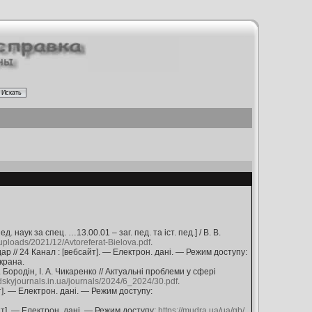
наук за спец. …13.00.01 – заг. пед. та іст. пед.] / В. В.
/uploads/2021/12/Avtoreferat-Bielova.pdf
.
ар // 24 Канал : [вебсайт]. — Електрон. дані. — Режим доступу:
крана.
 Бородін, І. А. Чикаренко // Актуальні проблеми у сфері
dskyjournals.in.ua/journals/2024/6_2024/30.pdf
.
т]. — Електрон. дані. — Режим доступу:
айт]. — Електрон. дані. — Режим доступу:
https://mudra.ua/ua/gb/
.