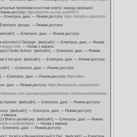
Актуальні проблеми в системі освіти: заклад загальної
 Режим доступу:
https://eprints.zu.edu.ua/40607/
.
]. — Електрон. дані. — Режим доступу:
https://simplex.ua/school-
— Електрон. ресурс. — Режим доступу:
: [вебсайт]. — Електрон. дані. — Режим доступу:
-абсолют] // Studygri : [вебсайт]. — Електрон. дані. — Режим
ampaign=site
. — Назва з екрана.
рс] // Svitlo School : [вебсайт]. — Електрон. дані. — Режим
о // На урок : [вебсайт]. — Електрон. дані. — Режим доступу:
бсайт]. — Електрон. дані. — Режим доступу:
т]. — Електрон. дані. — Режим доступу:
https://dec-
.
трон. дані. — Режим доступу:
https://karandash.ua/ua/school-
s://atlasedu.com.ua/ua/programmy/srednee-obrazovanie/srednee-
ic Advisor : [вебсайт]. — Електрон. дані. — Режим доступу:
lGroup : [вебсайт]. — Електрон. дані. — Режим доступу:
 з екрана.
// Вчити англійську : [вебсайт]. — Електрон. дані. — Режим
vita-u-velikobritanii/
. — Назва з екрана.
. — Електрон. дані. — Режим доступу:
 : [освіта в Великобританії] // Dec : [вебсайт]. — Електрон.