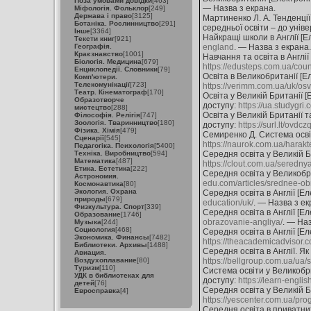
Поза умовами довідки
[463]
— Назва з екрана.
Міфологія. Фольклор
[249]
Держава і право
[3125]
Мартиненко Л. А. Тенденції 
Ботаніка. Рослинництво
[291]
середньої освіти – до унів
Інше
[3364]
Найкращі школи в Англії [Ел
Тексти книг
[921]
Географія.
england
. — Назва з екрана.
Краєзнавство
[1001]
Навчання та освіта в Англії
Біологія. Медицина
[679]
https://edusteps.com.ua/coun
Енциклопедії. Словники
[79]
Освіта в Великобританії [Ел
Комп'ютери.
Телекомунікації
[723]
https://verimm.com.ua/uk/os
Театр. Кінематограф
[170]
Освіта у Великій Британії [
Образотворче
доступу:
https://ua.studyg
мистецтво
[288]
Освіта у Великій Британії т
Філософія. Релігія
[747]
Зоологія. Тваринництво
[180]
доступу:
https://surl.lt/ovdcz
Фізика. Хімія
[479]
Семиренко Д. Система освіти
Сценарії
[545]
https://naurok.com.ua/harakte
Педагогіка. Психологія
[5400]
Техніка. Виробництво
[594]
Середня освіта у Великій Б
Математика
[487]
https://clout.com.ua/serednya
Етика. Естетика
[222]
Середня освіта у Великобри
Астрономия.
edu.com/articles/srednee-o
Космонавтика
[80]
Экология. Охрана
Середня освіта в Англії [Ел
природы
[679]
education/uk/
. — Назва з ек
Физкультура. Спорт
[339]
Середня освіта в Англії [Ел
Образование
[1746]
obrazovanie-angliya/
. — Наз
Музыка
[244]
Социология
[468]
Середня освіта в Англії [Ел
Экономика. Финансы
[7482]
https://theacademicadvisor.c
Библиотеки. Архивы
[1488]
Середня освіта в Англії. Як
Авиация.
Воздухоплавание
[80]
https://bellgroup.com.ua/ua/s
Туризм
[110]
Система освіти у Великобри
УДК в библиотеках для
доступу:
https://learn-engli
детей
[76]
Середня освіта у Великій Бр
Евросправка
[4]
https://yescenter.com.ua/prog
Середня освіта в приватних 