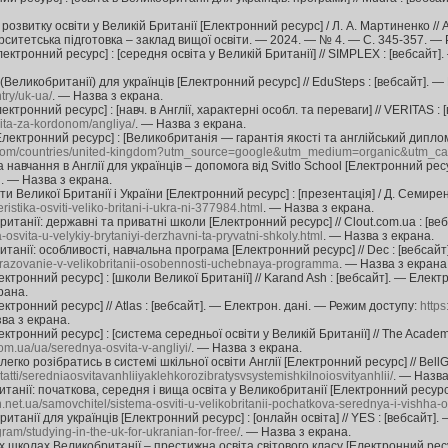
розвитку освіти у Великій Британії [Електронний ресурс] / Л. А. Мартиненко // 
ерситетська підготовка – заклад вищої освіти. — 2024. — № 4. — С. 345-357. —
ектронний ресурс] : [середня освіта у Великій Британії] // SIMPLEX : [вебсайт
 (Великобританії) для українців [Електронний ресурс] // EduSteps : [вебсайт]. 
try/uk-ua/
. — Назва з екрана.
ектронний ресурс] : [навч. в Англії, характерні особл. та переваги] // VERITAS 
vita-za-kordonom/angliya/
. — Назва з екрана.
Електронний ресурс] : [Великобританія — гарантія якості та англійський диплом
ri.com/countries/united-kingdom?utm_source=google&utm_medium=organic&utm_c
а навчання в Англії для українців – допомога від Svitlo School [Електронний ресу
q
. — Назва з екрана.
 Великої Британії і України [Електронний ресурс] : [презентація] / Д. Семиренк
ristika-osviti-veliko-britani-i-ukra-ni-377984.html
. — Назва з екрана.
ританії: державні та приватні школи [Електронний ресурс] // Clout.com.ua : [ве
-osvita-u-velykiy-brytaniyi-derzhavni-ta-pryvatni-shkoly.html
. — Назва з екрана.
танії: особливості, навчальна програма [Електронний ресурс] // Dec : [вебсай
brazovanie-v-velikobritanii-osobennosti-uchebnaya-programma
. — Назва з екрана
ектронний ресурс] : [школи Великої Британії] // Karand Ash : [вебсайт]. — Елек
рана.
ектронний ресурс] // Atlas : [вебсайт]. — Електрон. дані. — Режим доступу:
http
ва з екрана.
ектронний ресурс] : [система середньої освіти у Великій Британії] // The Academ
om.ua/ua/serednya-osvita-v-angliyi/
. — Назва з екрана.
 легко розібратись в системі шкільної освіти Англії [Електронний ресурс] // Bel
tatti/seredniaosvitavanhliiyaklehkorozibratysvsystemishkilnoiosvityanhlii/
. — Назва
танії: початкова, середня і вища освіта у Великобританії [Електронний ресурс] 
sh.net.ua/samovchitel/sistema-osviti-u-velikobritanii-pochatkova-serednya-i-vishha-os
итанії для українців [Електронний ресурс] : [онлайн освіта] // YES : [вебсайт]
ram/studying-in-the-uk-for-ukranian-for-free/
. — Назва з екрана.
школах Великобританії – престижна освіта світового класу [Електронний ресурс]