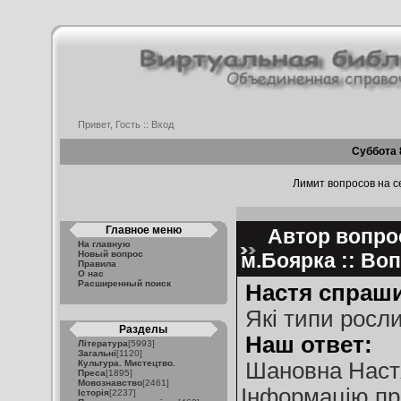
Привет, Гость ::
Вход
Суббота 
Лимит вопросов на се
Главное меню
Автор вопрос
На главную
Новый вопрос
м.Боярка :: Во
Правила
О нас
Расширенный поиск
Настя спраши
Які типи росл
Разделы
Наш ответ:
Література
[5993]
Загальні
[1120]
Культура. Мистецтво.
Шановна Наст
Преса
[1895]
Мовознавство
[2461]
Інформацію пр
Історія
[2237]