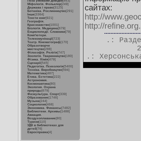
Поза умовами довідки
[463]
Міфологія. Фольклор
[249]
сайтах:
Держава і право
[3125]
Ботаніка. Рослинництво
[291]
http://www.geoc
Інше
[3364]
Тексти книг
[921]
Географія.
http://refine.or
Краєзнавство
[1001]
Біологія. Медицина
[679]
Енциклопедії. Словники
[79]
Комп'ютери.
.: Разд
Телекомунікації
[723]
Театр. Кінематограф
[170]
Образотворче
мистецтво
[288]
Філософія. Релігія
[747]
.:
Херсонськ
Зоологія. Тваринництво
[180]
Фізика. Хімія
[479]
Сценарії
[545]
Педагогіка. Психологія
[5400]
Техніка. Виробництво
[594]
Математика
[487]
Етика. Естетика
[222]
Астрономия.
Космонавтика
[80]
Экология. Охрана
природы
[679]
Физкультура. Спорт
[339]
Образование
[1746]
Музыка
[244]
Социология
[468]
Экономика. Финансы
[7482]
Библиотеки. Архивы
[1488]
Авиация.
Воздухоплавание
[80]
Туризм
[110]
УДК в библиотеках для
детей
[76]
Евросправка
[4]