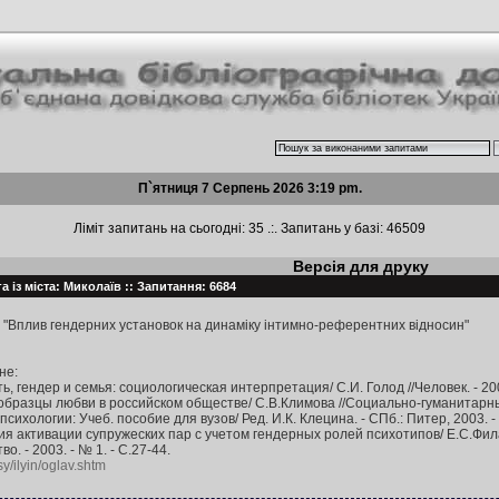
П`ятниця 7 Серпень 2026 3:19 pm.
Ліміт запитань на сьогодні: 35 .:. Запитань у базі: 46509
Версія для друку
 із міста: Миколаїв :: Запитання: 6684
 "Вплив гендерних установок на динаміку інтимно-референтних відносин"
не:
ь, гендер и семья: социологическая интерпретация/ С.И. Голод //Человек. - 2004
образцы любви в российском обществе/ С.В.Климова //Социально-гуманитарные 
сихологии: Учеб. пособие для вузов/ Ред. И.К. Клецина. - СПб.: Питер, 2003. - 
ия активации супружеских пар с учетом гендерных ролей психотипов/ Е.С.Фи
о. - 2003. - № 1. - С.27-44.
y/ilyin/oglav.shtm