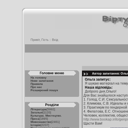
Привіт, Гість ::
Вхід
Головне меню
Автор запитання: Ольга
На головну
Ольга запитує:
Нове запитання
Я шукаю матеріал на тему
Правила
Про нас
Наша відповідь:
Розширений пошук
Доброго дня,Ольго!
Для Вас знайшлося наступ
1. Голод, С.И. Сексуальност
2. Климова, С.В. Идеалы и 
Розділи
3. Практикум по гендерной п
Література
[5992]
4. Филатова, Е.С. Отношен
Загальні
[1120]
Человек, коллектив, обществ
Культура. Мистецтво.
Преса
[1895]
http://www.bookap.info/genps
Мовознавство
[2461]
Щасти Вам!
Історія
[2237]