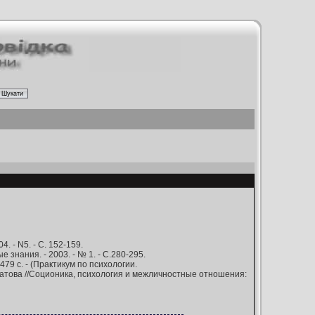
. - N5. - С. 152-159.
знания. - 2003. - № 1. - С.280-295.
479 с. - (Практикум по психологии.
латова //Соционика, психология и межличностные отношения: