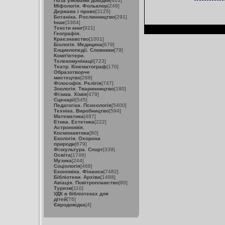
Поза умовами довідки
[463]
Міфологія. Фольклор
[249]
Держава і право
[3125]
Ботаніка. Рослинництво
[291]
Інше
[3364]
Тексти книг
[921]
Географія.
Краєзнавство
[1001]
Біологія. Медицина
[679]
Енциклопедії. Словники
[79]
Комп'ютери.
Телекомунікації
[723]
Театр. Кінематограф
[170]
Образотворче
мистецтво
[288]
Філософія. Релігія
[747]
Зоологія. Тваринництво
[180]
Фізика. Хімія
[479]
Сценарії
[545]
Педагогіка. Психологія
[5400]
Техніка. Виробництво
[594]
Математика
[487]
Етика. Естетика
[222]
Астрономія.
Космонавтика
[80]
Екологія. Охорона
природи
[679]
Фізкультура. Спорт
[339]
Освіта
[1746]
Музика
[244]
Соціологія
[468]
Економіка. Фінанси
[7482]
Бібліотеки. Архіви
[1488]
Авіація. Повітроплавство
[80]
Туризм
[110]
УДК в бібліотеках для
дітей
[76]
Євродовідка
[4]