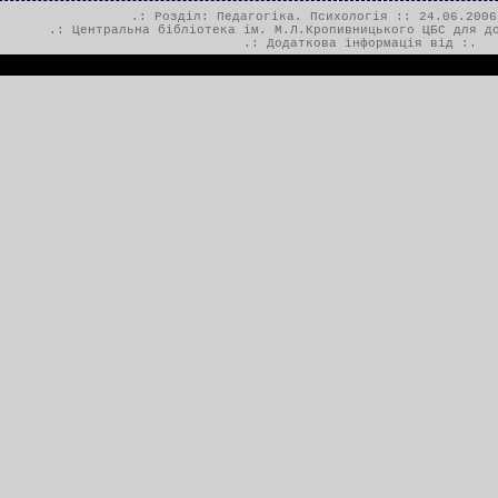
.: Розділ:
Педагогіка. Психологія
:: 24.06.2006
.:
Центральна бібліотека ім. М.Л.Кропивницького ЦБС для д
.: Додаткова інформація від :.