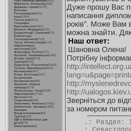
Поза умовами довідки
[463]
Міфологія. Фольклор
[249]
Дуже прошу Вас п
Держава і право
[3125]
Ботаніка.
написання дипломн
Рослинництво
[291]
Інше
[3364]
Тексти книг
[921]
років". Може Вам в
Географія.
Краєзнавство
[1001]
Біологія. Медицина
[679]
можна знайти. Дя
Енциклопедії. Словники
[79]
Комп'ютери.
Наш ответ:
Телекомунікації
[723]
Театр. Кінематограф
[170]
Образотворче
Шановна Олена!
мистецтво
[288]
Філософія. Релігія
[747]
Зоологія. Тваринництво
[180]
Потрібну інформа
Фізика. Хімія
[479]
Сценарії
[545]
http://intellect.org
Педагогіка. Психологія
[5400]
Техніка. Виробництво
[594]
Математика
[487]
lang=u&page=print
Етика. Естетика
[222]
Астрономия.
Космонавтика
[80]
http://myslenedrev
Экология. Охрана
природы
[679]
http://ualogos.kiev.
Физкультура. Спорт
[339]
Образование
[1746]
Музыка
[244]
Зверніться до від
Социология
[468]
Экономика. Финансы
[7482]
за номером питан
Библиотеки. Архивы
[1488]
Авиация.
Воздухоплавание
[80]
Туризм
[110]
УДК в библиотеках для
.: Раздел:
детей
[76]
Евросправка
[4]
.:
Севастопо