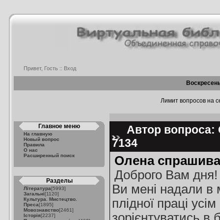
Привет, Гость ::
Вход
Воскресень
Лимит вопросов на се
Главное меню
Автор вопроса: 
На главную
Новый вопрос
7134
Правила
О нас
Расширенный поиск
Олена спрашива
Доброго Вам дня! 
Разделы
Ви мені надали в 
Література
[5993]
Загальні
[1120]
Культура. Мистецтво.
плідної праці усі
Преса
[1895]
Мовознавство
[2461]
зорієнтуватись в 
Історія
[2237]