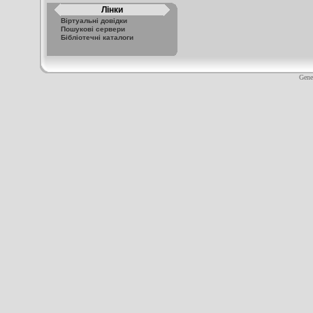
Лінки
Віртуальні довідки
Пошукові сервери
Бібліотечні каталоги
Gene