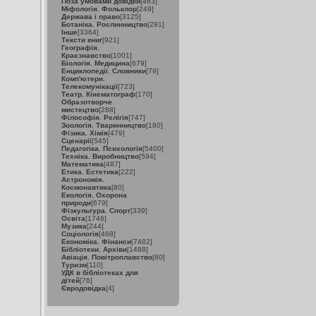
Поза умовами довідки
[463]
Міфологія. Фольклор
[249]
Держава і право
[3125]
Ботаніка. Рослинництво
[291]
Інше
[3364]
Тексти книг
[921]
Географія.
Краєзнавство
[1001]
Біологія. Медицина
[679]
Енциклопедії. Словники
[79]
Комп'ютери.
Телекомунікації
[723]
Театр. Кінематограф
[170]
Образотворче
мистецтво
[288]
Філософія. Релігія
[747]
Зоологія. Тваринництво
[180]
Фізика. Хімія
[479]
Сценарії
[545]
Педагогіка. Психологія
[5400]
Техніка. Виробництво
[594]
Математика
[487]
Етика. Естетика
[222]
Астрономія.
Космонавтика
[80]
Екологія. Охорона
природи
[679]
Фізкультура. Спорт
[339]
Освіта
[1746]
Музика
[244]
Соціологія
[468]
Економіка. Фінанси
[7482]
Бібліотеки. Архіви
[1488]
Авіація. Повітроплавство
[80]
Туризм
[110]
УДК в бібліотеках для
дітей
[76]
Євродовідка
[4]