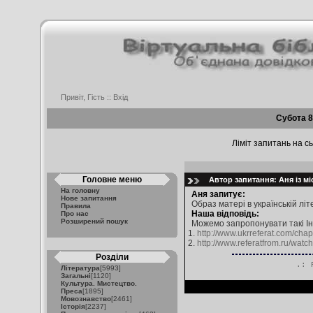
Привіт, Гість ::
Вхід
Субота 8
Ліміт запитань на сь
Головне меню
Автор запитання: Аня із мі
На головну
Аня запитує:
Нове запитання
Образ матері в українській літ
Правила
Наша відповідь:
Про нас
Розширений пошук
Можемо запропонувати такі Ін
1.
http://www.ukrreferat.com/chap
2.
http://www.referatfrom.ru/watc
Розділи
.: 
Література
[5993]
Загальні
[1120]
Культура. Мистецтво.
Преса
[1895]
Мовознавство
[2461]
Історія
[2237]