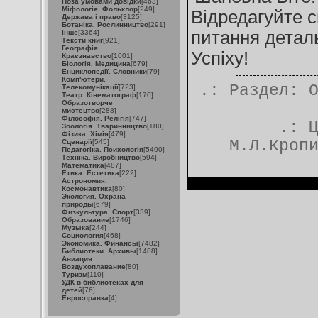
Поза умовами довідки
[463]
Міфологія. Фольклор
[249]
Відредагуйте с
Держава і право
[3125]
Ботаніка. Рослинництво
[291]
питання детал
Інше
[3364]
Тексти книг
[921]
Географія.
Успіху!
Краєзнавство
[1001]
Біологія. Медицина
[679]
Енциклопедії. Словники
[79]
Комп'ютери.
.: Раздел:
Телекомунікації
[723]
Театр. Кінематограф
[170]
Образотворче
мистецтво
[288]
Філософія. Релігія
[747]
.:
Зоологія. Тваринництво
[180]
Фізика. Хімія
[479]
М.Л.Кроп
Сценарії
[545]
Педагогіка. Психологія
[5400]
Техніка. Виробництво
[594]
Математика
[487]
Етика. Естетика
[222]
Астрономия.
Космонавтика
[80]
Экология. Охрана
природы
[679]
Физкультура. Спорт
[339]
Образование
[1746]
Музыка
[244]
Социология
[468]
Экономика. Финансы
[7482]
Библиотеки. Архивы
[1488]
Авиация.
Воздухоплавание
[80]
Туризм
[110]
УДК в библиотеках для
детей
[76]
Евросправка
[4]