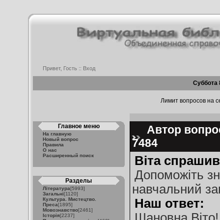
Привет, Гость ::
Вход
Суббота 
Лимит вопросов на се
Главное меню
Автор вопрос
На главную
Новый вопрос
7484
Правила
О нас
Расширенный поиск
Віта спрашив
Допоможіть зн
Разделы
навчальний за
Література
[5993]
Загальні
[1120]
Культура. Мистецтво.
Наш ответ:
Преса
[1895]
Мовознавство
[2461]
Шановна Віто!
Історія
[2237]