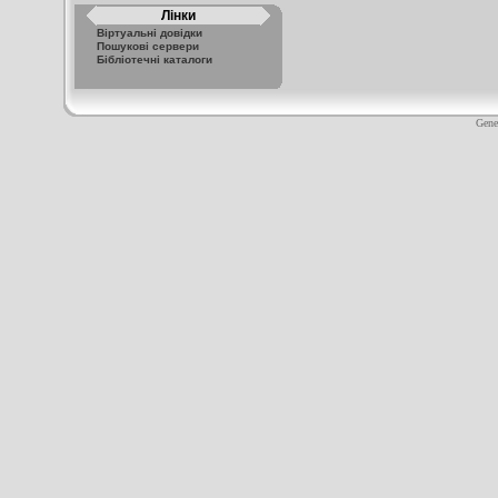
Лінки
Віртуальні довідки
Пошукові сервери
Бібліотечні каталоги
Gene