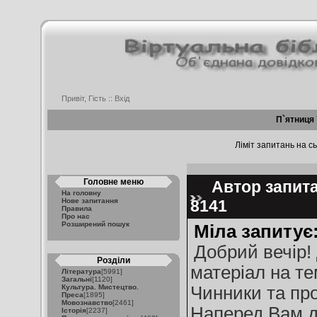
Привіт, Гість ::
Вхід
П`ятниця 
Ліміт запитань на сь
Головне меню
Автор запитан
На головну
Нове запитання
8141
Правила
Про нас
Розширений пошук
Міла запитує
Добрий вечір!
Розділи
матеріал на т
Література
[5991]
Загальні
[1120]
Культура. Мистецтво.
Чинники та пр
Преса
[1895]
Мовознавство
[2461]
Наперед Вам ду
Історія
[2237]