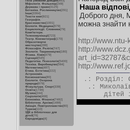
Поза умовами довідки
[463]
Міфологія. Фольклор
[249]
Наша відпові
Держава і право
[3125]
Ботаніка. Рослинництво
[291]
Доброго дня, М
Інше
[3364]
Тексти книг
[921]
Географія.
можна знайти н
Краєзнавство
[1001]
Біологія. Медицина
[679]
Енциклопедії. Словники
[79]
Комп'ютери.
Телекомунікації
[723]
http://www.ntu
Театр. Кінематограф
[170]
Образотворче
мистецтво
[288]
http://www.dcz.g
Філософія. Релігія
[747]
Зоологія. Тваринництво
[180]
Фізика. Хімія
[479]
art_id=32787&
Сценарії
[545]
Педагогіка. Психологія
[5400]
http://www.ref.
Техніка. Виробництво
[594]
Математика
[487]
Етика. Естетика
[222]
Астрономія.
Космонавтика
[80]
.: Розділ:
Екологія. Охорона
природи
[679]
.:
Миколаї
Фізкультура. Спорт
[339]
Освіта
[1746]
дітей 
Музика
[244]
Соціологія
[468]
Економіка. Фінанси
[7482]
Бібліотеки. Архіви
[1488]
Авіація. Повітроплавство
[80]
Туризм
[110]
УДК в бібліотеках для
дітей
[76]
Євродовідка
[4]