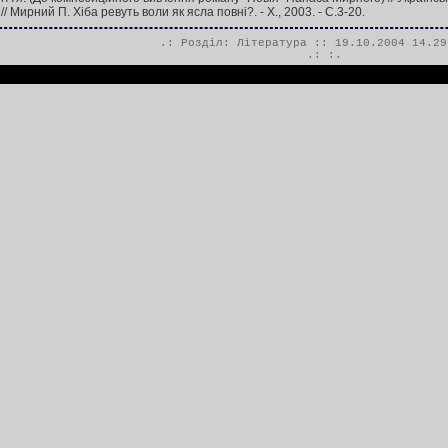
/ Мирний П. Хіба ревуть воли як ясла повні?. - Х., 2003. - С.3-20.
.: Розділ:
Література
:: 19.10.2004 14.29
.:
:.