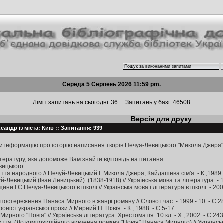
Середа 5 Серпень 2026 11:59 pm.
Ліміт запитань на сьогодні: 36 .:. Запитань у базі: 46508
Версія для друку
андр із міста: Київ :: Запитання: 939
ти інформацію про історію написання творів Нечуя-Левицького "Микола Джеря"
ературу, яка допоможе Вам знайти відповідь на питання.
вицького:
ття народного // Нечуй-Левицький І. Микола Джеря; Кайдашева сім'я. - К.,1989. 
й-Левицький (Іван Левицький): (1838-1918) // Українська мова та література. - 19
ни І.С.Нечуя-Левицького в школі // Українська мова і література в школі. - 2002.
постереження Панаса Мирного в жанрі роману // Слово і час. - 1999.- 10. - С.2
ніст української прози // Мирний П. Повія. - К., 1988. - С.5-17.
ирного "Повія" // Українська література: Хрестоматія: 10 кл. - Х., 2002. - С.243
ття: (До композиційного вивчення роману "Повія" Панаса Мирного) // Українська 