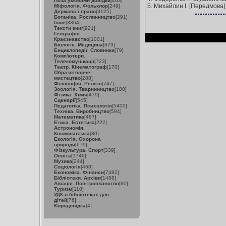
Поза умовами довідки
[463]
5. Михайлин І. [Передмова] /
Міфологія. Фольклор
[249]
Держава і право
[3125]
Ботаніка. Рослинництво
[291]
Інше
[3364]
Тексти книг
[921]
Географія.
Краєзнавство
[1001]
Біологія. Медицина
[679]
Енциклопедії. Словники
[79]
Комп'ютери.
Телекомунікації
[723]
Театр. Кінематограф
[170]
Образотворче
мистецтво
[288]
Філософія. Релігія
[747]
Зоологія. Тваринництво
[180]
Фізика. Хімія
[479]
Сценарії
[545]
Педагогіка. Психологія
[5400]
Техніка. Виробництво
[594]
Математика
[487]
Етика. Естетика
[222]
Астрономія.
Космонавтика
[80]
Екологія. Охорона
природи
[679]
Фізкультура. Спорт
[339]
Освіта
[1746]
Музика
[244]
Соціологія
[468]
Економіка. Фінанси
[7482]
Бібліотеки. Архіви
[1488]
Авіація. Повітроплавство
[80]
Туризм
[110]
УДК в бібліотеках для
дітей
[76]
Євродовідка
[4]