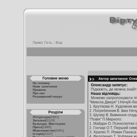
Привіт, Гість ::
Вхід
Головне меню
Автор запитання: Олекс
На головну
Олександр запитує:
Нове запитання
Підкажіть, де можна знай
Правила
Про нас
Наша відповідь:
Розширений пошук
Можемо запропонувати літ
"Микола Джеря" І.Нечуй-Ле
1. Крутікова Н. Художник жи
2. Погребенник В. Іван Нечу
Розділи
3. Шуляр В. Вивчення спадщи
Література
[5991]
"Повія" П.Мирного:
Загальні
[1120]
1. Майдан О. Психологічні с
Культура. Мистецтво.
Преса
[1895]
2. Гончар О.Т. Перший симфо
Мовознавство
[2461]
3. Храпко П. Роман Панаса М
Історія
[2237]
4. Федоренко Т. Згублене жи