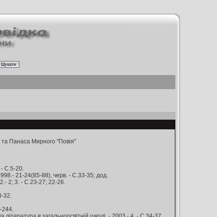
 та Панаса Мирного "Повія"
- С.5-20.
98.- 21-24(85-88), черв. - С.33-35; дод.
- 2; 3. - С.23-27; 22-26.
8-32.
-244.
література в загальноосвітній школі. - 2003.- 4. - С.34-37.