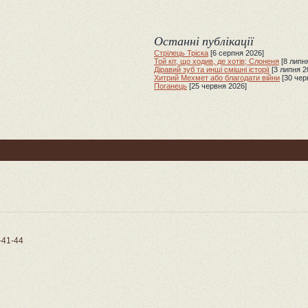
Останні публікації
Стрілець Тріска
[6 серпня 2026]
Той кіт, що ходив, де хотів; Слоненя
[8 липн
Діравий зуб та инші смішні історії
[3 липня 2
Хитрий Мехмет або благодати війни
[30 чер
Поганець
[25 червня 2026]
-41-44