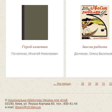
Герой изменник
Івасик рибалка
Потапенко, Игнатий Николаевич
Донченко, Олесь Васильо
← На першу
...
28
29
30
31
3
©
Національна бібліотека України для дітей
03190, Киев, ул. Януша Корчака 60, тел.: 400-41-44
e-mail:
library@chl.kiev.ua