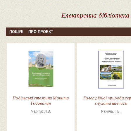
Електронна бібліотека
ПОШУК
ПРО ПРОЕКТ
Подільські стежини Микити
Голос рідної природи се
Годованця
слухати навчись
Марчук, Л.В.
Ракоча, Г.В.