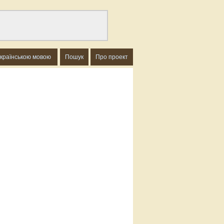
українською мовою
Пошук
Про проект