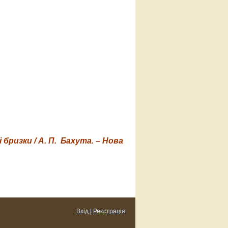
 бризки / А
. П.
Бахута. – Нова
Вхід
|
Реєстрація