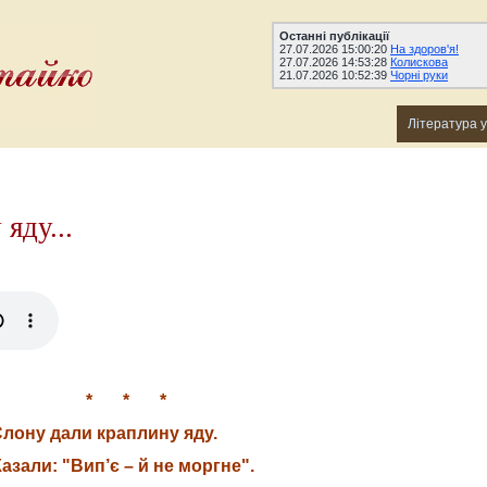
Останні публікації
27.07.2026 15:00:20
На здоров'я!
27.07.2026 14:53:28
Колискова
21.07.2026 10:52:39
Чорні руки
Література 
яду...
* * *
лону дали краплину яду.
Казали: "Вип’є – й не моргне".