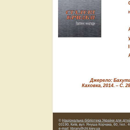
Джерело:
Бахута
Каховка, 2014. – С. 28
©
Національна бібліотека України для діте
03190, Київ, вул. Януша Корчака, 60, тел.: 
e-mail:
library@chl.kiev.ua