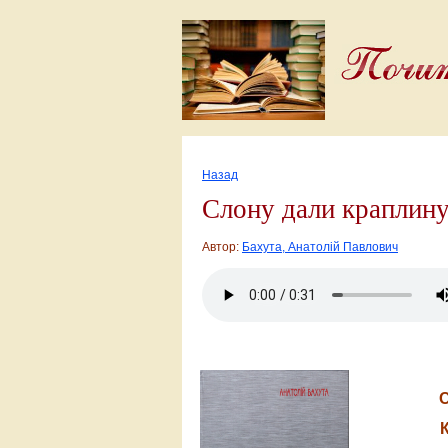
Назад
Слону дали краплину 
Автор:
Бахута, Анатолій Павлович
С