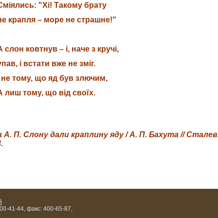
Сміялись: "Хі! Такому брату
не крапля – море не страшне!"
А слон ковтнув – і, наче з кручі,
упав, і встати вже не зміг.
І не тому, що яд був злючим,
А лиш тому, що від своїх.
 А. П.
Слону дали краплину яду / А. П. Бахута
//
Сталеві
.
й
400-41-44, факс: 400-65-87,