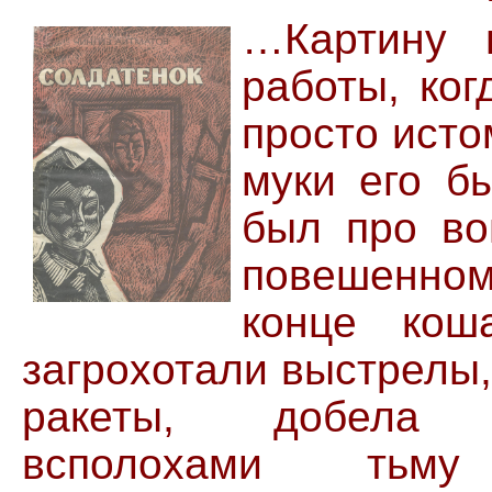
…Картину 
работы, ког
просто исто
муки его б
был про во
повешенном
конце кош
загрохотали выстрелы
ракеты, добела 
всполохами тьму