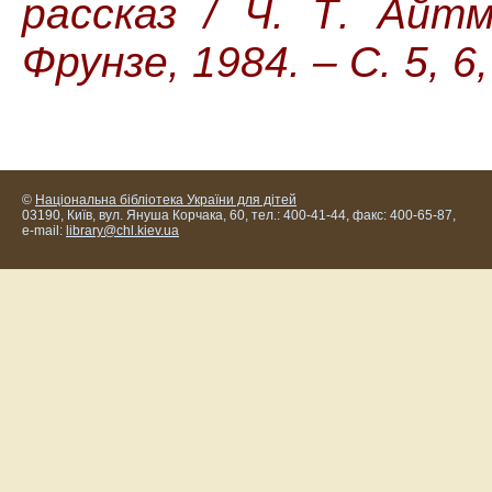
рассказ /
Ч.
Т
.
Айтм
Фрунзе, 1984. –
С. 5, 6
©
Національна бібліотека України для дітей
03190, Київ, вул. Януша Корчака, 60, тел.: 400-41-44, факс: 400-65-87,
e-mail:
library@chl.kiev.ua