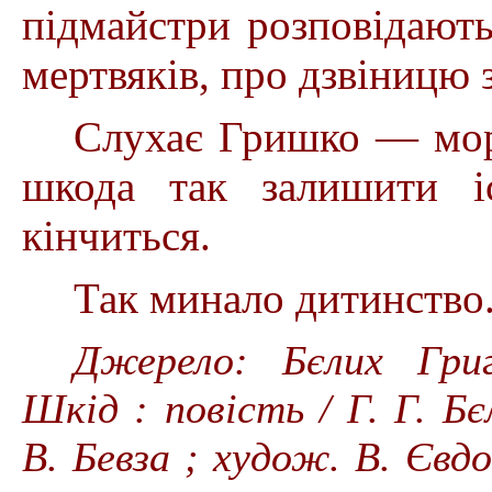
підмайстри розповідають
мертвяків, про дзвіницю 
Слухає Гришко — моро
шкода так залишити і
кінчиться.
Так минало дитинство
Джерело: Бєлих Григо
Шкід : повість / Г. Г. Бє
В.
Бевза ; худож. В.
Євдо