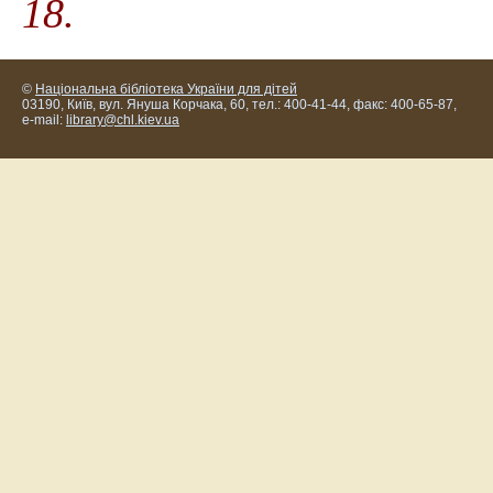
18
.
©
Національна бібліотека України для дітей
03190, Київ, вул. Януша Корчака, 60, тел.: 400-41-44, факс: 400-65-87,
e-mail:
library@chl.kiev.ua