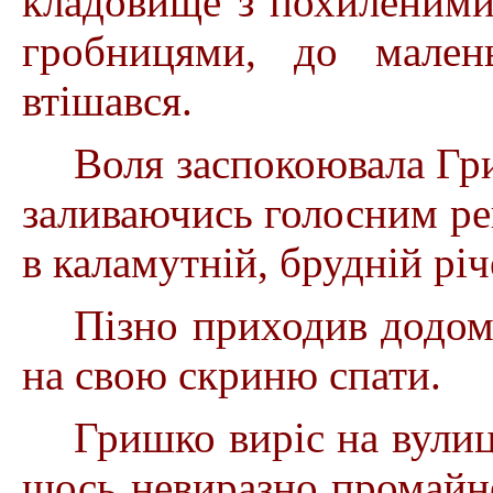
кладовище з похиленими
гробницями, до малень
втішався.
Воля заспокоювала Гри
заливаючись голосним рег
в каламутній, брудній річ
Пізно приходив додому
на свою скриню спати.
Гришко виріс на вулиці
щось невиразно промайне