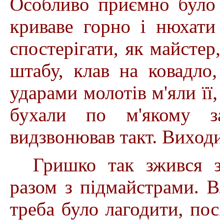
Особливо приємно було 
криваве горно і нюхати
спостерігати, як майсте
штабу, клав на ковадло
ударами молотів м'яли її,
бухали по м'якому за
видзвонював такт. Виход
Гришко так зжився з
разом з підмайстрами. Вл
треба було лагодити, пос