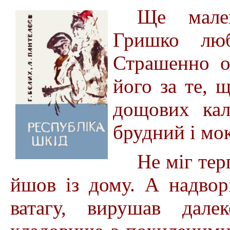
Ще мале
Гришко люб
Страшенно о
його за те, 
дощових кал
брудний і мо
Не міг тер
йшов із дому. А надворі
ватагу, вирушав дале