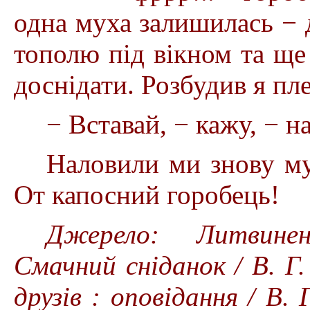
одна муха залишилась − 
тополю під вікном та ще 
доснідати. Розбудив я пл
− Вставай, − кажу, − н
Наловили ми знову му
От капосний горобець!
Джерело: Литвинен
Смачний сніданок / В. Г
друзів : оповідання / В. 