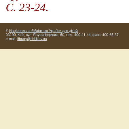
С. 23-24.
©
Національна бібліотека України для дітей
03190, Київ, вул. Януша Корчака, 60, тел.: 400-41-44, факс: 400-65-87,
e-mail:
library@chl.kiev.ua