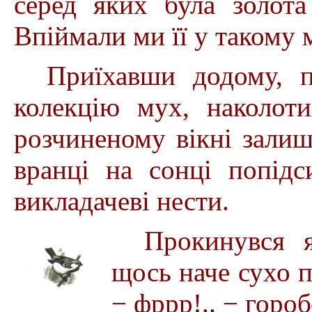
серед яких була золота
Впіймали ми її у такому 
Приїхавши додому, п
колекцію мух, наколот
розчиненому вікні зали
вранці на сонці попідс
викладачеві нести.
Прокинувся я
щось наче сухо п
− фррр!.. − гороб