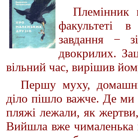
Племінник 
факультеті в
завдання − з
двокрилих. Зац
вільний час, вирішив йо
Першу муху, домашню
діло пішло важче. Де ми 
пляжі лежали, як жертви,
Вийшла вже чималенька к