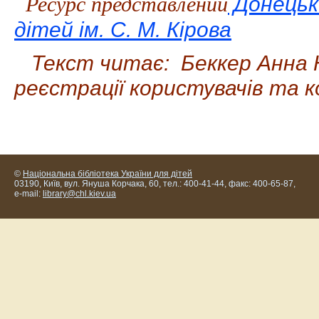
Донецьк
Ресурс представлений
дітей ім. С. М. Кірова
Текст читає:
Беккер Анна 
реєстрації користувачів та 
©
Національна бібліотека України для дітей
03190, Київ, вул. Януша Корчака, 60, тел.: 400-41-44, факс: 400-65-87,
e-mail:
library@chl.kiev.ua