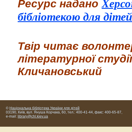
Херсо
Ресурс надано
бібліотекою для дітей
Твір читає
волонтер
літературної студі
Кличановський
©
Національна бібліотека України для дітей
03190, Київ, вул. Януша Корчака, 60, тел.: 400-41-44, факс: 400-65-87,
e-mail:
library@chl.kiev.ua