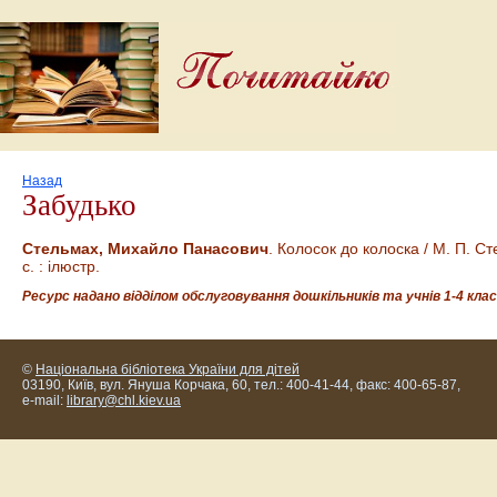
Назад
Забудько
Стельмах, Михайло Панасович
. Колосок до колоска / М. П. Ст
с. : ілюстр.
Ресурс надано відділом обслуговування дошкільників та учнів 1-4 клас
©
Національна бібліотека України для дітей
03190, Київ, вул. Януша Корчака, 60, тел.: 400-41-44, факс: 400-65-87,
e-mail:
library@chl.kiev.ua