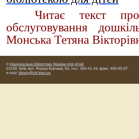
Читає текст пров
обслуговування дошкіл
Монська Тетяна Вікторів
©
Національна бібліотека України для дітей
03190, Київ, вул. Януша Корчака, 60, тел.: 400-41-44, факс: 400-65-87,
e-mail:
library@chl.kiev.ua