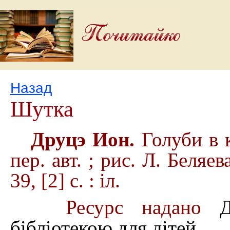
Назад
Шутка
Друцэ Ион.
Голуби в 
пер. авт. ; рис. Л.
Беляев
39, [2] с. : іл.
Ресурс надано
бібліотекою для дітей