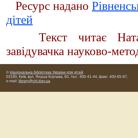
Ресурс надано
Рівненсь
дітей
Текст читає Нат
завідувачка науково-мето
©
Національна бібліотека України для дітей
03190, Київ, вул. Януша Корчака, 60, тел.: 400-41-44, факс: 400-65-87,
e-mail:
library@chl.kiev.ua