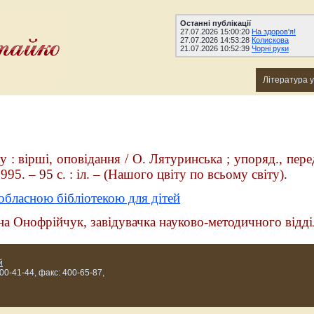
Останні публікації
27.07.2026 15:00:20
На здоров'я!
27.07.2026 14:53:28
Колискова
21.07.2026 10:52:39
Чорні руки
Література 
 : вірші, оповідання / О. Лятуринська ; упоряд., пере
995. – 95 с. : іл. – (Нашого цвіту по всьому світу).
обласною бібліотекою для дітей
вна Онофрійчук, завідувачка науково-методичного відді
й
400-41-44, факс: 400-65-87,