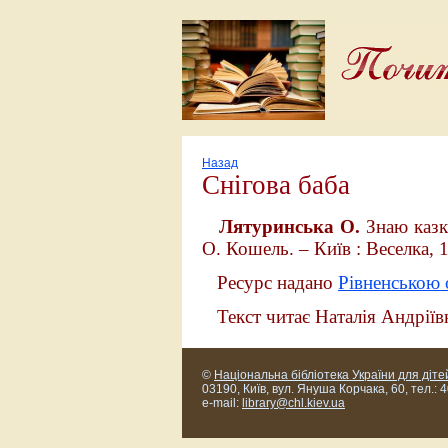
Назад
Снігова баба
Лятуринська О.
Знаю казку
О. Кошель. – Київ : Веселка, 1
Ресурс надано
Рівненською 
Текст читає Наталія Андрії
©
Національна бібліотека України для діте
03190, Київ, вул. Януша Корчака, 60, тел.: 
e-mail:
library@chl.kiev.ua