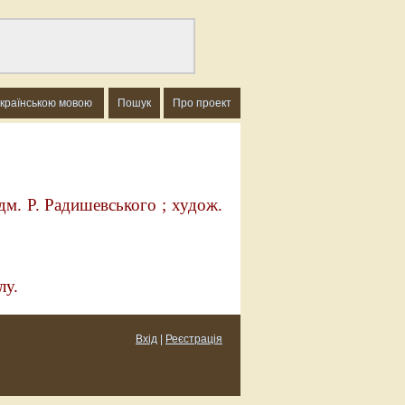
українською мовою
Пошук
Про проект
дм. Р. Радишевського ; худож.
лу
.
Вхід
|
Реєстрація