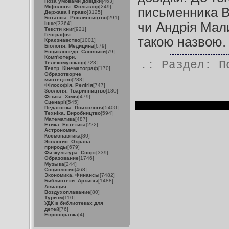
Поза умовами довідки
[463]
Міфологія. Фольклор
[249]
письменника В
Держава і право
[3125]
Ботаніка. Рослинництво
[291]
чи Андрія Мал
Інше
[3364]
Тексти книг
[921]
Географія.
такою назвою.
Краєзнавство
[1001]
Біологія. Медицина
[679]
Енциклопедії. Словники
[79]
Комп'ютери.
.: Раздел:
П
Телекомунікації
[723]
Театр. Кінематограф
[170]
Образотворче
мистецтво
[288]
Філософія. Релігія
[747]
Зоологія. Тваринництво
[180]
Фізика. Хімія
[479]
Сценарії
[545]
Педагогіка. Психологія
[5400]
Техніка. Виробництво
[594]
Математика
[487]
Етика. Естетика
[222]
Астрономия.
Космонавтика
[80]
Экология. Охрана
природы
[679]
Физкультура. Спорт
[339]
Образование
[1746]
Музыка
[244]
Социология
[468]
Экономика. Финансы
[7482]
Библиотеки. Архивы
[1488]
Авиация.
Воздухоплавание
[80]
Туризм
[110]
УДК в библиотеках для
детей
[76]
Евросправка
[4]