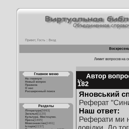
Привет, Гость ::
Вход
Воскресень
Лимит вопросов на се
Главное меню
Автор вопрос
На главную
Новый вопрос
182
Правила
О нас
Расширенный поиск
Яновський с
Реферат "Син
Разделы
Наш ответ:
Література
[5993]
Загальні
[1120]
Культура. Мистецтво.
Реферати ми н
Преса
[1895]
Мовознавство
[2461]
довідки. До тог
Історія
[2237]