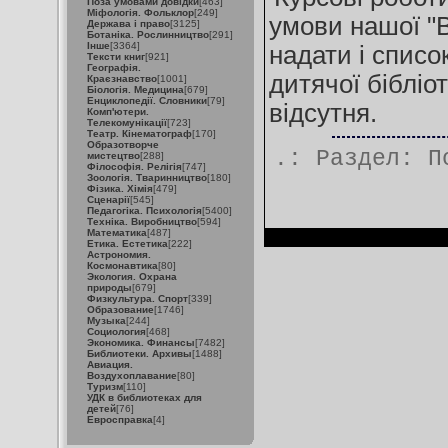
Поза умовами довідки
[463]
Міфологія. Фольклор
[249]
умови нашої "В
Держава і право
[3125]
Ботаніка. Рослинництво
[291]
Інше
[3364]
надати і списо
Тексти книг
[921]
Географія.
дитячої бібліот
Краєзнавство
[1001]
Біологія. Медицина
[679]
Енциклопедії. Словники
[79]
відсутня.
Комп'ютери.
Телекомунікації
[723]
Театр. Кінематограф
[170]
Образотворче
.: Раздел:
П
мистецтво
[288]
Філософія. Релігія
[747]
Зоологія. Тваринництво
[180]
Фізика. Хімія
[479]
Сценарії
[545]
Педагогіка. Психологія
[5400]
Техніка. Виробництво
[594]
Математика
[487]
Етика. Естетика
[222]
Астрономия.
Космонавтика
[80]
Экология. Охрана
природы
[679]
Физкультура. Спорт
[339]
Образование
[1746]
Музыка
[244]
Социология
[468]
Экономика. Финансы
[7482]
Библиотеки. Архивы
[1488]
Авиация.
Воздухоплавание
[80]
Туризм
[110]
УДК в библиотеках для
детей
[76]
Евросправка
[4]