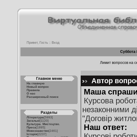
Привет, Гость ::
Вход
Суббота 
Лимит вопросов на се
Главное меню
Автор вопрос
На главную
Новый вопрос
Маша спраши
Правила
О нас
Расширенный поиск
Курсова робот
незаконними ді
Разделы
"Договір житло
Література
[5993]
Загальні
[1120]
Культура. Мистецтво.
Наш ответ:
Преса
[1895]
Мовознавство
[2461]
Курсові робот
Історія
[2237]