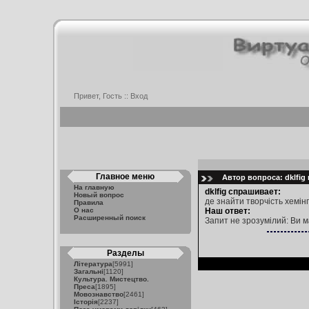
Привет, Гость ::
Вход
Главное меню
Автор вопроса: dklfig 
На главную
dklfig спрашивает:
Новый вопрос
де знайти творчість хемін
Правила
О нас
Наш ответ:
Расширенный поиск
Запит не зрозумілий: Ви м
Разделы
Література
[5991]
Загальні
[1120]
Культура. Мистецтво.
Преса
[1895]
Мовознавство
[2461]
Історія
[2237]