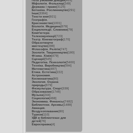
Поза умовами довідки
[463]
Міфологія. Фольклор
[249]
Держава і право
[3125]
Ботаніка. Рослинництво
[291]
Інше
[3364]
Тексти книг
[921]
Географія.
Краєзнавство
[1001]
Біологія. Медицина
[679]
Енциклопедії. Словники
[79]
Комп'ютери.
Телекомунікації
[723]
Театр. Кінематограф
[170]
Образотворче
мистецтво
[288]
Філософія. Релігія
[747]
Зоологія. Тваринництво
[180]
Фізика. Хімія
[479]
Сценарії
[545]
Педагогіка. Психологія
[5400]
Техніка. Виробництво
[594]
Математика
[487]
Етика. Естетика
[222]
Астрономия.
Космонавтика
[80]
Экология. Охрана
природы
[679]
Физкультура. Спорт
[339]
Образование
[1746]
Музыка
[244]
Социология
[468]
Экономика. Финансы
[7482]
Библиотеки. Архивы
[1488]
Авиация.
Воздухоплавание
[80]
Туризм
[110]
УДК в библиотеках для
детей
[76]
Евросправка
[4]