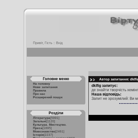
Привіт, Гість ::
Вхід
Головне меню
Автор запитання: dklfig
На головну
dklfig запитує:
Нове запитання
де знайти творчість хемін
Правила
Про нас
Наша відповідь:
Розширений пошук
Запит не зрозумілий: Ви м
Розділи
Література
[5991]
Загальні
[1120]
Культура. Мистецтво.
Преса
[1895]
Мовознавство
[2461]
Історія
[2237]