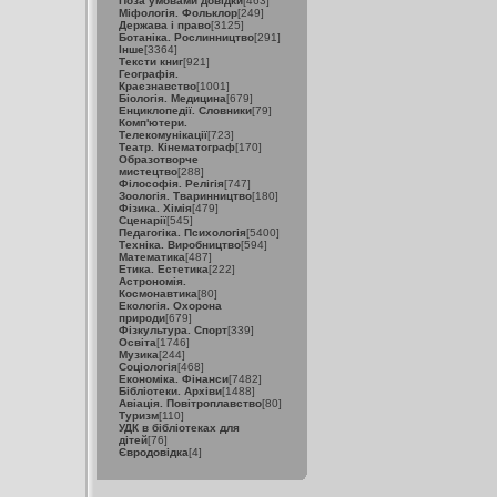
Поза умовами довідки
[463]
Міфологія. Фольклор
[249]
Держава і право
[3125]
Ботаніка. Рослинництво
[291]
Інше
[3364]
Тексти книг
[921]
Географія.
Краєзнавство
[1001]
Біологія. Медицина
[679]
Енциклопедії. Словники
[79]
Комп'ютери.
Телекомунікації
[723]
Театр. Кінематограф
[170]
Образотворче
мистецтво
[288]
Філософія. Релігія
[747]
Зоологія. Тваринництво
[180]
Фізика. Хімія
[479]
Сценарії
[545]
Педагогіка. Психологія
[5400]
Техніка. Виробництво
[594]
Математика
[487]
Етика. Естетика
[222]
Астрономія.
Космонавтика
[80]
Екологія. Охорона
природи
[679]
Фізкультура. Спорт
[339]
Освіта
[1746]
Музика
[244]
Соціологія
[468]
Економіка. Фінанси
[7482]
Бібліотеки. Архіви
[1488]
Авіація. Повітроплавство
[80]
Туризм
[110]
УДК в бібліотеках для
дітей
[76]
Євродовідка
[4]