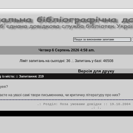
Четвер 6 Серпень 2026 4:58 am.
Ліміт запитань на сьогодні: 36 .:. Запитань у базі: 46508
Версія для друку
 із міста: :: Запитання: 219
гуея?
аєте на увазі самі твори письменника, чи критичну літературу про них?
.: Розділ:
Поза умовами довідки
:: 19.10.2004 
.:
:.