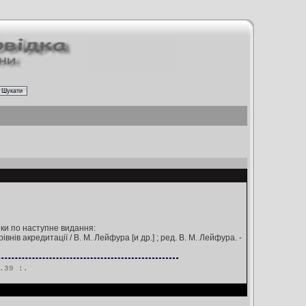
еки по наступне видання:
внів акредитації / В. М. Лейфура [и др.] ; ред. В. М. Лейфура. -
.39 :.