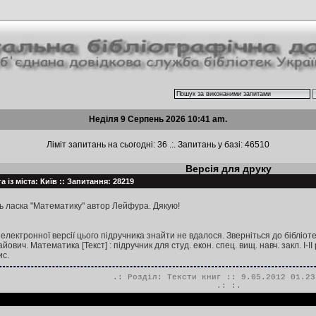
Неділя 9 Серпень 2026 10:41 am.
Ліміт запитань на сьогодні: 36 .:. Запитань у базі: 46510
Версія для друку
 із міста: Київ :: Запитання: 28219
ь ласка "Математику" автор Лейфура. Дякую!
лектронної версії цього підручника знайти не вдалося. Зверніться до бібліот
ч. Математика [Текст] : підручник для студ. екон. спец. вищ. навч. закл. I-II рі
ис.
.: Розділ:
Тексти книг
:: 9.05.2012 01.23
.:
:.