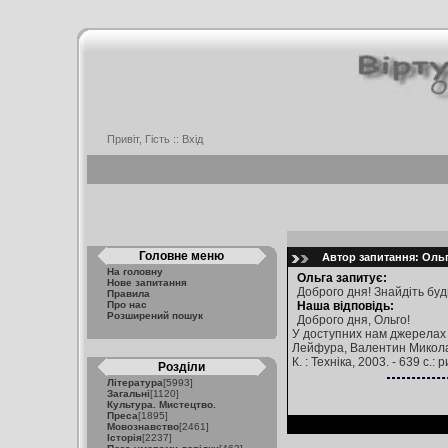
Привіт, Гість ::
Вхід
Головне меню
Автор запитання: Ольга
На головну
Ольга запитує:
Нове запитання
Доброго дня! Знайдіть буд
Правила
Про нас
Наша відповідь:
Розширений пошук
Доброго дня, Ольго!
У доступних нам джерелах е
Лейфура, Валентин Миколайови
К. : Техніка, 2003. - 639 с.: р
Розділи
Література
[5993]
Загальні
[1120]
Культура. Мистецтво.
Преса
[1895]
Мовознавство
[2461]
Історія
[2237]