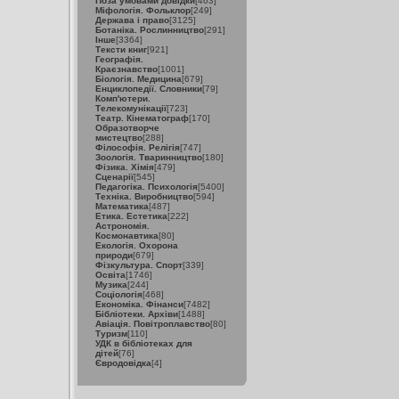
Поза умовами довідки
[463]
Міфологія. Фольклор
[249]
Держава і право
[3125]
Ботаніка. Рослинництво
[291]
Інше
[3364]
Тексти книг
[921]
Географія.
Краєзнавство
[1001]
Біологія. Медицина
[679]
Енциклопедії. Словники
[79]
Комп'ютери.
Телекомунікації
[723]
Театр. Кінематограф
[170]
Образотворче
мистецтво
[288]
Філософія. Релігія
[747]
Зоологія. Тваринництво
[180]
Фізика. Хімія
[479]
Сценарії
[545]
Педагогіка. Психологія
[5400]
Техніка. Виробництво
[594]
Математика
[487]
Етика. Естетика
[222]
Астрономія.
Космонавтика
[80]
Екологія. Охорона
природи
[679]
Фізкультура. Спорт
[339]
Освіта
[1746]
Музика
[244]
Соціологія
[468]
Економіка. Фінанси
[7482]
Бібліотеки. Архіви
[1488]
Авіація. Повітроплавство
[80]
Туризм
[110]
УДК в бібліотеках для
дітей
[76]
Євродовідка
[4]