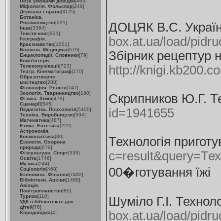
Поза умовами довідки
[463]
Міфологія. Фольклор
[249]
Держава і право
[3125]
Ботаніка.
Рослинництво
[291]
ДОЦЯК В.С. Українс
Інше
[3364]
Тексти книг
[921]
box.at.ua/load/pid
Географія.
Краєзнавство
[1001]
Біологія. Медицина
[679]
Збірник рецептур н
Енциклопедії. Словники
[79]
Комп'ютери.
Телекомунікації
[723]
http://knigi.kb200.
Театр. Кінематограф
[170]
Образотворче
мистецтво
[288]
Філософія. Релігія
[747]
Зоологія. Тваринництво
[180]
Скрипников Ю.Г. Те
Фізика. Хімія
[479]
Сценарії
[545]
id=1941655
Педагогіка. Психологія
[5400]
Техніка. Виробництво
[594]
Математика
[487]
Етика. Естетика
[222]
Астрономія.
Космонавтика
[80]
Технологія приготу
Екологія. Охорона
природи
[679]
c=result&query=Тех
Фізкультура. Спорт
[339]
Освіта
[1746]
Музика
[244]
00�готування їжі
Соціологія
[468]
Економіка. Фінанси
[7482]
Бібліотеки. Архіви
[1488]
Авіація.
Повітроплавство
[80]
Туризм
[110]
Шуміло Г.І. Технол
УДК в бібліотеках для
дітей
[76]
box.at.ua/load/pidr
Євродовідка
[4]