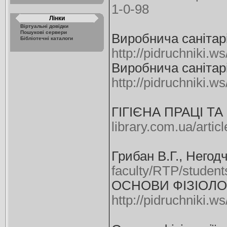
1-0-98
Лінки
Віртуальні довідки
Пошукові сервери
Виробнича санітарія
Бібліотечні каталоги
http://pidruchniki.
Виробнича санітарі
http://pidruchniki.
ГІГІЄНА ПРАЦІ ТА
library.com.ua/arti
Грибан В.Г., Негод
faculty/RTP/student
ОСНОВИ ФІЗІОЛОГІ
http://pidruchniki.w