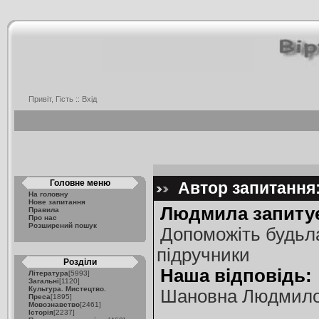
Привіт, Гість ::
Вхід
Головне меню
Автор запитання:
На головну
Нове запитання
Людмила запиту
Правила
Про нас
Розширений пошук
Допоможіть будьлас
підручники
Розділи
Наша відповідь:
Література
[5993]
Загальні
[1120]
Культура. Мистецтво.
Шановна Людмило!
Преса
[1895]
Мовознавство
[2461]
Історія
[2237]