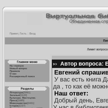
Привет, Гость ::
Вход
Пят
Лимит вопросов
Главное меню
Автор вопроса: Е
На главную
Новый вопрос
Евгений спрашив
Правила
О нас
Расширенный поиск
У вас есть книга 
да , то как её можн
Разделы
Наш ответ:
Література
[5991]
Загальні
[1120]
Культура. Мистецтво.
Добрый день, Евг
Преса
[1895]
Мовознавство
[2461]
У нас в библиотеке
Історія
[2237]