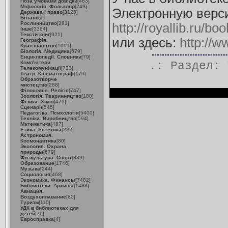
Поза умовами довідки
[463]
Міфологія. Фольклор
[249]
Электронную верси
Держава і право
[3125]
Ботаніка.
Рослинництво
[291]
http://royallib.ru/
Інше
[3364]
Тексти книг
[921]
или здесь:
http://
Географія.
Краєзнавство
[1001]
Біологія. Медицина
[679]
Енциклопедії. Словники
[79]
Комп'ютери.
.: Раздел:
Телекомунікації
[723]
Театр. Кінематограф
[170]
Образотворче
мистецтво
[288]
Філософія. Релігія
[747]
Зоологія. Тваринництво
[180]
Фізика. Хімія
[479]
Сценарії
[545]
Педагогіка. Психологія
[5400]
Техніка. Виробництво
[594]
Математика
[487]
Етика. Естетика
[222]
Астрономия.
Космонавтика
[80]
Экология. Охрана
природы
[679]
Физкультура. Спорт
[339]
Образование
[1746]
Музыка
[244]
Социология
[468]
Экономика. Финансы
[7482]
Библиотеки. Архивы
[1488]
Авиация.
Воздухоплавание
[80]
Туризм
[110]
УДК в библиотеках для
детей
[76]
Евросправка
[4]