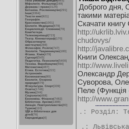
Поза умовами довідки
[463]
Міфологія. Фольклор
[249]
Доброго дня, 
Держава і право
[3125]
Ботаніка. Рослинництво
[291]
такими матері
Інше
[3364]
Тексти книг
[921]
Географія.
Скачати книгу
Краєзнавство
[1001]
Біологія. Медицина
[679]
Енциклопедії. Словники
[79]
http://ukrlib.l
Комп'ютери.
Телекомунікації
[723]
chudovys/
Театр. Кінематограф
[170]
Образотворче
мистецтво
[288]
http://javalibr
Філософія. Релігія
[747]
Зоологія. Тваринництво
[180]
Фізика. Хімія
[479]
Книги Олександ
Сценарії
[545]
Педагогіка. Психологія
[5400]
http://www.livel
Техніка. Виробництво
[594]
Математика
[487]
Етика. Естетика
[222]
Олександр Дер
Астрономія.
Космонавтика
[80]
Екологія. Охорона
Суворова, Оле
природи
[679]
Фізкультура. Спорт
[339]
Пеле (Функція
Освіта
[1746]
Музика
[244]
Соціологія
[468]
http://www.gran
Економіка. Фінанси
[7482]
Бібліотеки. Архіви
[1488]
Авіація. Повітроплавство
[80]
Туризм
[110]
.: Розділ:
Т
УДК в бібліотеках для
дітей
[76]
Євродовідка
[4]
.:
Львівськ