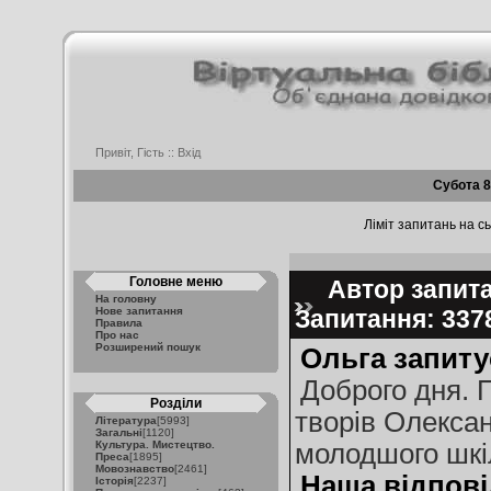
Привіт, Гість ::
Вхід
Субота 8
Ліміт запитань на сь
Головне меню
Автор запитан
На головну
Нове запитання
Запитання: 33
Правила
Про нас
Розширений пошук
Ольга запиту
Доброго дня. 
Розділи
творів Олекса
Література
[5993]
Загальні
[1120]
Культура. Мистецтво.
молодшого шкіл
Преса
[1895]
Мовознавство
[2461]
Наша відпові
Історія
[2237]