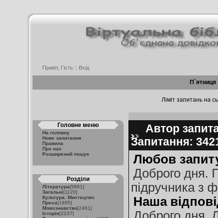
Привіт, Гість ::
Вхід
П`ятниця 
Ліміт запитань на сь
Головне меню
Автор запита
На головну
Нове запитання
Запитання: 34
Правила
Про нас
Розширений пошук
Любов запит
Доброго дня. П
Розділи
підручника з ф
Література
[5991]
Загальні
[1120]
Культура. Мистецтво.
Наша відпові
Преса
[1895]
Мовознавство
[2461]
Доброго дня, 
Історія
[2237]