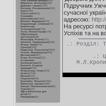
Поза умовами довідки
[463]
Міфологія. Фольклор
[249]
Підручник Ужче
Держава і право
[3125]
Ботаніка. Рослинництво
[291]
сучасної украї
Інше
[3364]
Тексти книг
[921]
Географія.
адресою:
http:
Краєзнавство
[1001]
Біологія. Медицина
[679]
Енциклопедії. Словники
[79]
На ресурсі пот
Комп'ютери.
Телекомунікації
[723]
Успіхів та на в
Театр. Кінематограф
[170]
Образотворче
мистецтво
[288]
Філософія. Релігія
[747]
Зоологія. Тваринництво
[180]
.: Розділ:
Фізика. Хімія
[479]
Сценарії
[545]
Педагогіка. Психологія
[5400]
Техніка. Виробництво
[594]
.:
Математика
[487]
Етика. Естетика
[222]
Астрономія.
М.Л.Кроп
Космонавтика
[80]
Екологія. Охорона
природи
[679]
Фізкультура. Спорт
[339]
Освіта
[1746]
Музика
[244]
Соціологія
[468]
Економіка. Фінанси
[7482]
Бібліотеки. Архіви
[1488]
Авіація. Повітроплавство
[80]
Туризм
[110]
УДК в бібліотеках для
дітей
[76]
Євродовідка
[4]