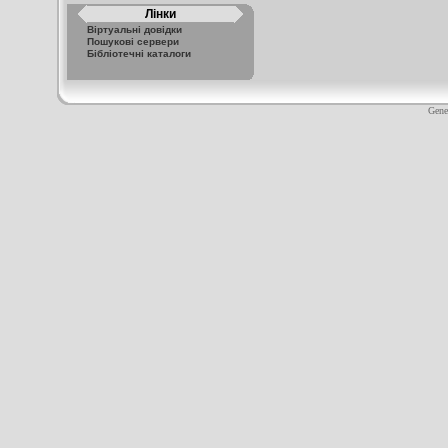
Лінки
Віртуальні довідки
Пошукові сервери
Бібліотечні каталоги
Gene