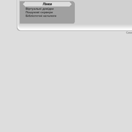
Лінки
Віртуальні довідки
Пошукові сервери
Бібліотечні каталоги
Gene