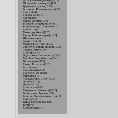
Поза умовами довідки
[463]
Міфологія. Фольклор
[249]
Держава і право
[3125]
Ботаніка. Рослинництво
[291]
Інше
[3364]
Тексти книг
[921]
Географія.
Краєзнавство
[1001]
Біологія. Медицина
[679]
Енциклопедії. Словники
[79]
Комп'ютери.
Телекомунікації
[723]
Театр. Кінематограф
[170]
Образотворче
мистецтво
[288]
Філософія. Релігія
[747]
Зоологія. Тваринництво
[180]
Фізика. Хімія
[479]
Сценарії
[545]
Педагогіка. Психологія
[5400]
Техніка. Виробництво
[594]
Математика
[487]
Етика. Естетика
[222]
Астрономія.
Космонавтика
[80]
Екологія. Охорона
природи
[679]
Фізкультура. Спорт
[339]
Освіта
[1746]
Музика
[244]
Соціологія
[468]
Економіка. Фінанси
[7482]
Бібліотеки. Архіви
[1488]
Авіація. Повітроплавство
[80]
Туризм
[110]
УДК в бібліотеках для
дітей
[76]
Євродовідка
[4]