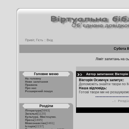
Привіт, Гість ::
Вхід
Субота 8
Ліміт запитань на сь
Головне меню
Автор запитання: Вікторія 
На головну
Вікторія Осимчук запитує:
Нове запитання
Допоможіть знайти твори по М
Правила
Наша відповідь:
Про нас
Розширений пошук
Готові твори ми не розшукуєм
.: Розд
Розділи
Література
[5993]
Загальні
[1120]
Культура. Мистецтво.
Преса
[1895]
Мовознавство
[2461]
Історія
[2237]