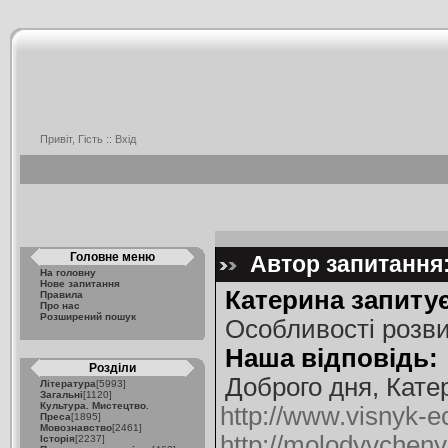
Привіт, Гість ::
Вхід
Головне меню
Автор запитання:
На головну
Нове запитання
Катерина запитує
Правила
Про нас
Розширений пошук
Особливості розви
Наша відповідь:
Розділи
Доброго дня, Кате
Література
[5993]
Загальні
[1120]
Культура. Мистецтво.
http://www.visnyk-
Преса
[1895]
Мовознавство
[2461]
http://molodyvcheny.
Історія
[2237]