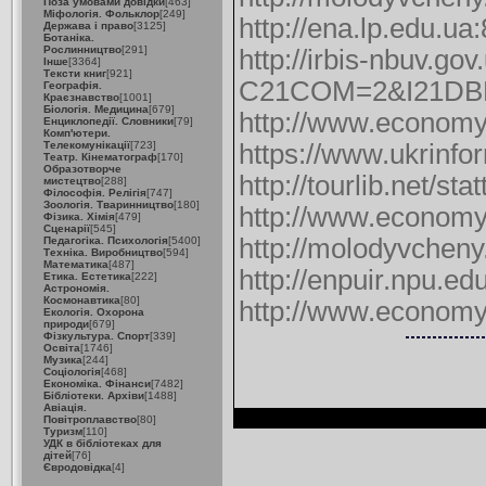
Поза умовами довідки
[463]
Міфологія. Фольклор
[249]
http://ena.lp.edu.ua
Держава і право
[3125]
Ботаніка.
Рослинництво
[291]
http://irbis-nbuv.go
Інше
[3364]
Тексти книг
[921]
C21COM=2&I21DBN
Географія.
Краєзнавство
[1001]
Біологія. Медицина
[679]
http://www.economy.
Енциклопедії. Словники
[79]
Комп'ютери.
Телекомунікації
[723]
https://www.ukrinfor
Театр. Кінематограф
[170]
Образотворче
http://tourlib.net/st
мистецтво
[288]
Філософія. Релігія
[747]
Зоологія. Тваринництво
[180]
http://www.econom
Фізика. Хімія
[479]
Сценарії
[545]
http://molodyvcheny.
Педагогіка. Психологія
[5400]
Техніка. Виробництво
[594]
Математика
[487]
http://enpuir.npu.e
Етика. Естетика
[222]
Астрономія.
Космонавтика
[80]
http://www.econom
Екологія. Охорона
природи
[679]
Фізкультура. Спорт
[339]
Освіта
[1746]
Музика
[244]
Соціологія
[468]
Економіка. Фінанси
[7482]
Бібліотеки. Архіви
[1488]
Авіація.
Повітроплавство
[80]
Туризм
[110]
УДК в бібліотеках для
дітей
[76]
Євродовідка
[4]