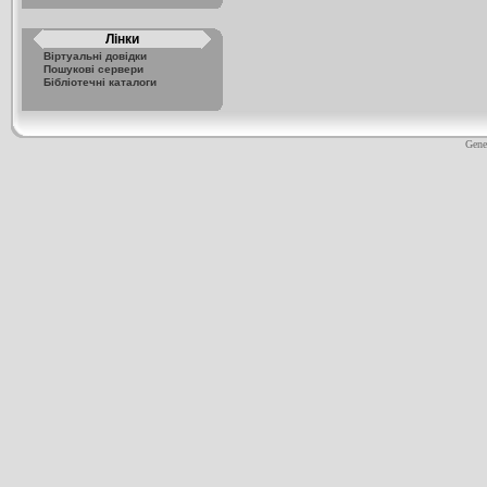
Лінки
Віртуальні довідки
Пошукові сервери
Бібліотечні каталоги
Gene